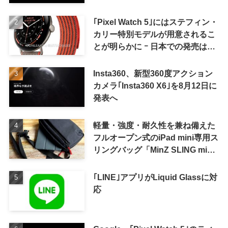
｢Pixel Watch 5｣にはステフィン・
カリー特別モデルが用意されるこ
とが明らかに ｰ 日本での発売は期
待しない方が良さそう
Insta360、新型360度アクション
カメラ｢Insta360 X6｣を8月12日に
発表へ
軽量・強度・耐久性を兼ね備えた
フルオープン式のiPad mini専用ス
リングバッグ「MinZ SLING mini
for iPad mini」発売
｢LINE｣アプリがLiquid Glassに対
応