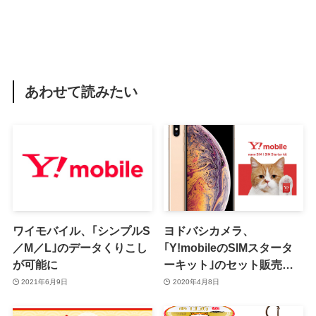
あわせて読みたい
ワイモバイル、｢シンプルS
ヨドバシカメラ、
／M／L｣のデータくりこし
｢Y!mobileのSIMスタータ
が可能に
ーキット｣のセット販売で
｢iPhone XS Max｣を10,880
2021年6月9日
2020年4月8日
円オフで販売中