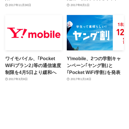
ッシュバック
2017年11月30日
2017年6月1日
ワイモバイル、｢Pocket
Y!mobile、2つの学割キャ
WiFiプラン2｣等の通信速度
ンペーン｢ヤング割｣と
制限を4月5日より緩和へ
｢Pocket WiFi学割｣を発表
2017年3月9日
2017年1月18日