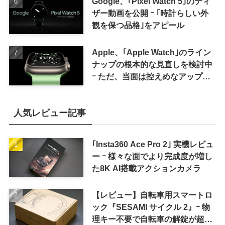
Google、｢Pixel Watch 5｣のティ
ザー動画を公開 ｰ ｢時計らしい外
観を保つ品格｣をアピール
Apple、｢Apple Watch｣のライン
ナップの根本的な見直しを検討中
ｰ ただ、当面は控えめなアップグ
レードが続く見通し
人気レビュー記事
｢Insta360 Ace Pro 2｣ 実機レビュ
ー ｰ 様々な面でより完成度が増し
た8K AI搭載アクションカメラ
【レビュー】自転車用スマートロ
ック『SESAMI サイクル 2』ｰ 物
理キー不要で自転車の解錠が超簡