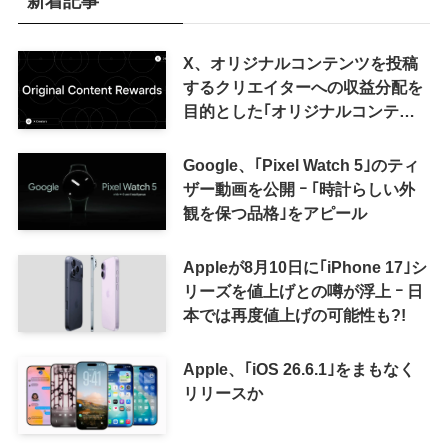
新着記事
X、オリジナルコンテンツを投稿
するクリエイターへの収益分配を
目的とした｢オリジナルコンテン
ツ報酬プログラム｣を導入へ ｰ 従
来の｢収益分配｣は廃止
Google、｢Pixel Watch 5｣のティ
ザー動画を公開 ｰ ｢時計らしい外
観を保つ品格｣をアピール
Appleが8月10日に｢iPhone 17｣シ
リーズを値上げとの噂が浮上 ｰ 日
本では再度値上げの可能性も?!
Apple、｢iOS 26.6.1｣をまもなく
リリースか