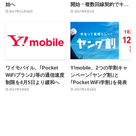
始へ
開始 ｰ 複数回線契約でキャ
ッシュバック
2017年11月30日
2017年6月1日
ワイモバイル、｢Pocket
Y!mobile、2つの学割キャ
WiFiプラン2｣等の通信速度
ンペーン｢ヤング割｣と
制限を4月5日より緩和へ
｢Pocket WiFi学割｣を発表
2017年3月9日
2017年1月18日