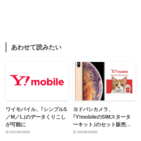
あわせて読みたい
ワイモバイル、｢シンプルS
ヨドバシカメラ、
／M／L｣のデータくりこし
｢Y!mobileのSIMスタータ
が可能に
ーキット｣のセット販売で
｢iPhone XS Max｣を10,880
2021年6月9日
2020年4月8日
円オフで販売中