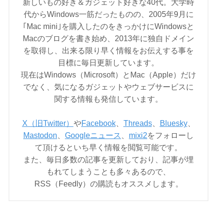
新しいもの好き＆ガジェット好きな40代。大学時
代からWindows一筋だったものの、2005年9月に
｢Mac mini｣を購入したのをきっかけにWindowsと
Macのブログを書き始め、2013年に独自ドメイン
を取得し、出来る限り早く情報をお伝えする事を
目標に毎日更新しています。
現在はWindows（Microsoft）とMac（Apple）だけ
でなく、気になるガジェットやウェブサービスに
関する情報も発信しています。
X（旧Twitter）
や
Facebook
、
Threads
、
Bluesky
、
Mastodon
、
Googleニュース
、
mixi2
をフォローし
て頂けるといち早く情報を閲覧可能です。
また、毎日多数の記事を更新しており、記事が埋
もれてしまうことも多々あるので、
RSS（Feedly）の購読もオススメします。