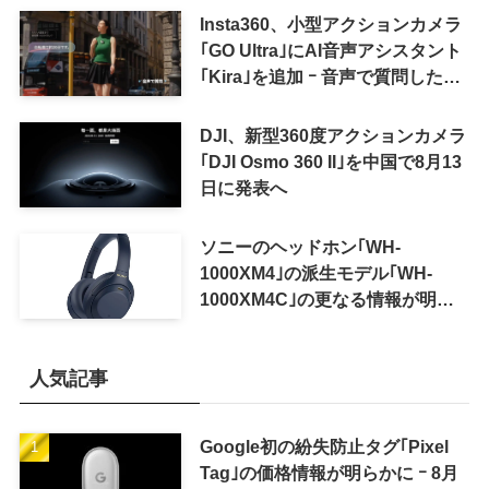
Insta360、小型アクションカメラ
｢GO Ultra｣にAI音声アシスタント
｢Kira｣を追加 ｰ 音声で質問した
り、リアルタイム翻訳などが利用
可能に
DJI、新型360度アクションカメラ
｢DJI Osmo 360 II｣を中国で8月13
日に発表へ
ソニーのヘッドホン｢WH-
1000XM4｣の派生モデル｢WH-
1000XM4C｣の更なる情報が明ら
かに
人気記事
Google初の紛失防止タグ｢Pixel
Tag｣の価格情報が明らかに ｰ 8月