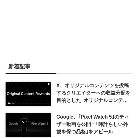
新着記事
X、オリジナルコンテンツを投稿
するクリエイターへの収益分配を
目的とした｢オリジナルコンテン
ツ報酬プログラム｣を導入へ ｰ 従
来の｢収益分配｣は廃止
Google、｢Pixel Watch 5｣のティ
ザー動画を公開 ｰ ｢時計らしい外
観を保つ品格｣をアピール