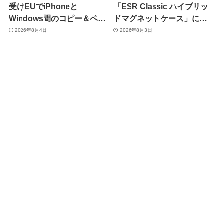
受けEUでiPhoneと
「ESR Classic ハイブリッ
Windows間のコピー＆ペー
ドマグネットケース」に黄
スト機能を提供へ
ばみへの耐久性を向上させ
2026年8月4日
2026年8月3日
た改良版が登場