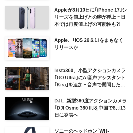
Appleが8月10日に｢iPhone 17｣シ
リーズを値上げとの噂が浮上 ｰ 日
本では再度値上げの可能性も?!
Apple、｢iOS 26.6.1｣をまもなく
リリースか
Insta360、小型アクションカメラ
｢GO Ultra｣にAI音声アシスタント
｢Kira｣を追加 ｰ 音声で質問した
り、リアルタイム翻訳などが利用
可能に
DJI、新型360度アクションカメラ
｢DJI Osmo 360 II｣を中国で8月13
日に発表へ
ソニーのヘッドホン｢WH-