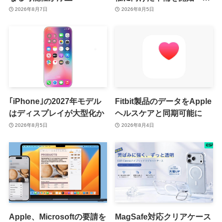
月8日か9月9日に開催見込
2026年8月7日
2026年8月5日
み
｢iPhone｣の2027年モデル
Fitbit製品のデータをApple
はディスプレイが大型化か
ヘルスケアと同期可能に
2026年8月5日
2026年8月4日
Apple、Microsoftの要請を
MagSafe対応クリアケース