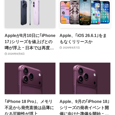
Appleが8月10日に｢iPhone
Apple、｢iOS 26.6.1｣をま
17｣シリーズを値上げとの
もなくリリースか
噂が浮上 ｰ 日本では再度値
2026年8月7日
上げの可能性も?!
2026年8月8日
｢iPhone 18 Pro｣、メモリ
Apple、9月の｢iPhone 18｣
不足から発売直後は品薄に
シリーズの発表イベント開
なる可能性が浮上
催に向けた準備を開始 ｰ 9