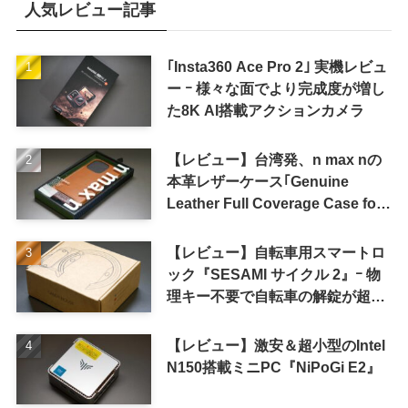
人気レビュー記事
｢Insta360 Ace Pro 2｣ 実機レビュ
ー ｰ 様々な面でより完成度が増し
た8K AI搭載アクションカメラ
【レビュー】台湾発、n max nの
本革レザーケース｢Genuine
Leather Full Coverage Case for
iPhone 16 Pro｣
【レビュー】自転車用スマートロ
ック『SESAMI サイクル 2』ｰ 物
理キー不要で自転車の解錠が超簡
単に
【レビュー】激安＆超小型のIntel
N150搭載ミニPC『NiPoGi E2』