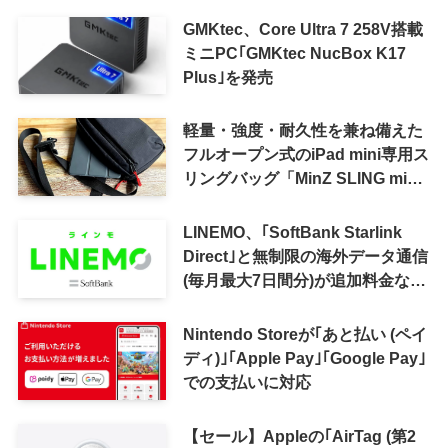
GMKtec、Core Ultra 7 258V搭載
ミニPC｢GMKtec NucBox K17
Plus｣を発売
軽量・強度・耐久性を兼ね備えた
フルオープン式のiPad mini専用ス
リングバッグ「MinZ SLING mini
for iPad mini」発売
LINEMO、｢SoftBank Starlink
Direct｣と無制限の海外データ通信
(毎月最大7日間分)が追加料金なし
で利用可能に
Nintendo Storeが｢あと払い (ペイ
ディ)｣｢Apple Pay｣｢Google Pay｣
での支払いに対応
【セール】Appleの｢AirTag (第2