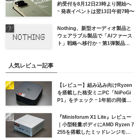
約受付を8月12日23時より開始へ
ｰ 発表イベントは翌13日午前7時〜
Nothing、新型オーディオ製品と
ウェアラブル製品で「AIファース
ト」戦略へ移行か ｰ 第1弾製品は
8〜9月に順次発表との情報
人気レビュー記事
【レビュー】組み込み向けRyzen
を搭載した格安ミニPC「NiPoGi
P1」をチェック ｰ 1年前の同価格
帯モデルより高性能
『Minisforum X1 Lite』レビュー
｜小型軽量ボディにAMD Ryzen 7
255を搭載したミッドレンジモデ
ル