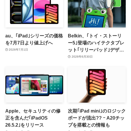
au、｢iPad｣シリーズの価格
Belkin、｢トイ・ストーリ
を7月7日より値上げへ
ー5｣登場のハイテクタブレ
ット｢リリーパッド｣デザイ
2026年7月1日
ンのiPadケースを発売
2026年6月30日
Apple、セキュリティの修
次期｢iPad mini｣のロジック
正を含んだ｢iPadOS
ボードが流出?? ｰ A20チッ
26.5.2｣をリリース
プを搭載との情報も