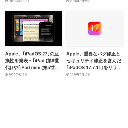
2026年6月30日
2026年6月29日
Apple、｢iPadOS 27｣の互
Apple、重要なバグ修正と
換性を発表 ｰ ｢iPad (第8世
セキュリティ修正を含んだ
代)｣や｢iPad mini (第5世
｢iPadOS 17.7.11｣をリリー
代)｣などがサポート対象外
ス
2026年6月9日
2026年5月12日
に