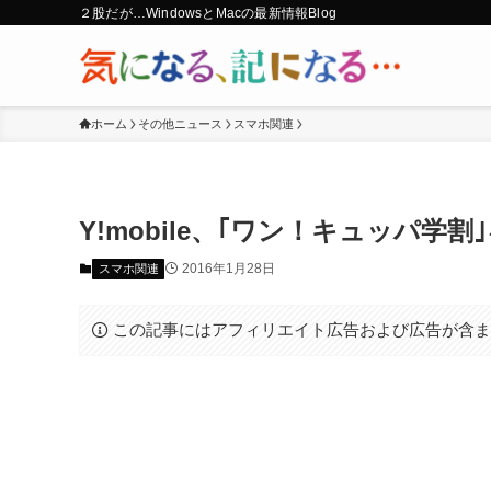
２股だが…WindowsとMacの最新情報Blog
ホーム
その他ニュース
スマホ関連
Y!mobile、｢ワン！キュッパ学
2016年1月28日
スマホ関連
この記事にはアフィリエイト広告および広告が含