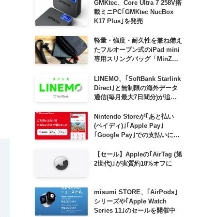
GMKtec、Core Ultra 7 258V搭
載ミニPC｢GMKtec NucBox
K17 Plus｣を発売
軽量・強度・耐久性を兼ね備え
たフルオープン式のiPad mini
専用スリングバッグ「MinZ
SLING mini for iPad mini」
発売
LINEMO、｢SoftBank Starlink
Direct｣と無制限の海外データ
通信(毎月最大7日間分)が追加
料金なしで利用可能に
Nintendo Storeが｢あと払い
(ペイディ)｣｢Apple Pay｣
｢Google Pay｣での支払いに対
応
【セール】Appleの｢AirTag (第
2世代)｣が実質約18%オフに
misumi STORE、｢AirPods｣
シリーズや｢Apple Watch
Series 11｣のセールを開催中