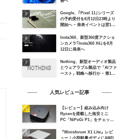
善へ
Google、｢Pixel 11｣シリーズ
の予約受付を8月12日23時より
開始へ ｰ 発表イベントは翌13
日午前7時〜
Insta360、新型360度アクショ
ンカメラ｢Insta360 X6｣を8月
12日に発表へ
Nothing、新型オーディオ製品
とウェアラブル製品で「AIファ
ースト」戦略へ移行か ｰ 第1弾
製品は8〜9月に順次発表との
情報
人気レビュー記事
【レビュー】組み込み向け
Ryzenを搭載した格安ミニ
PC「NiPoGi P1」をチェック
ｰ 1年前の同価格帯モデルより
高性能
『Minisforum X1 Lite』レビ
ュー｜小型軽量ボディにAMD