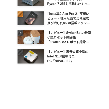
Ryzen 7 255を搭載したミッド
レンジモデル
｢Insta360 Ace Pro 2｣ 実機レ
ビュー ｰ 様々な面でより完成
度が増した8K AI搭載アクショ
ンカメラ
【レビュー】SwitchBotの最新
小型ロボット掃除機
「SwitchBot ロボット掃除機
K11+」
【レビュー】激安＆超小型の
Intel N150搭載ミニ
PC『NiPoGi E2』