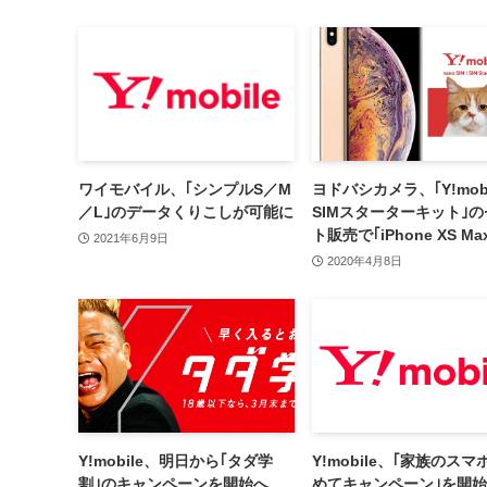
ワイモバイル、｢シンプルS／M
ヨドバシカメラ、｢Y!mobi
／L｣のデータくりこしが可能に
SIMスターターキット｣
ト販売で｢iPhone XS Ma
2021年6月9日
10,880円オフで販売中
2020年4月8日
Y!mobile、明日から｢タダ学
Y!mobile、｢家族のスマ
割｣のキャンペーンを開始へ
めてキャンペーン｣を開始 