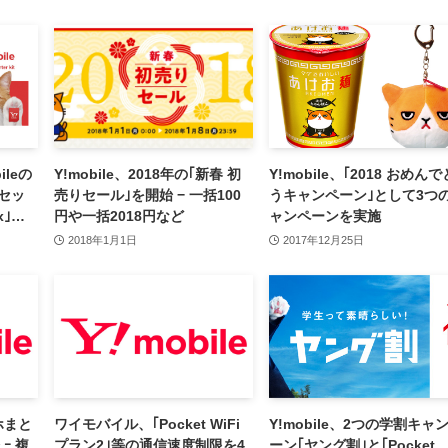
leの
Y!mobile、2018年の｢新春 初
Y!mobile、｢2018 おめんで
のセッ
売りセール｣を開始 − 一括100
うキャンペーン｣として3つ
x｣を
円や一括2018円など
ャンペーンを実施
2018年1月1日
2017年12月25日
ホまと
ワイモバイル、｢Pocket WiFi
Y!mobile、2つの学割キャ
ｰ 複
プラン2｣等の通信速度制限を4
ーン｢ヤング割｣と｢Pocket