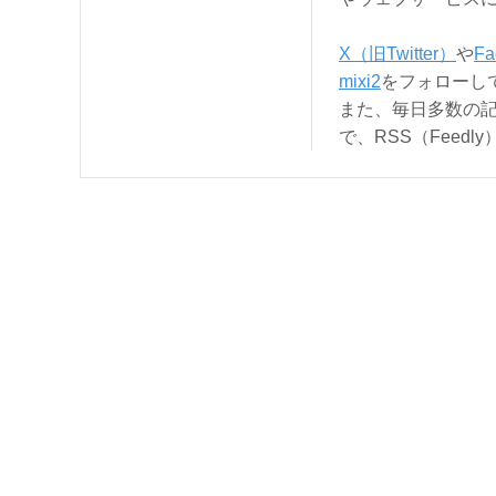
X（旧Twitter）
や
Fa
mixi2
をフォローし
また、毎日多数の
で、RSS（Feed