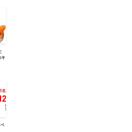
と
のキ
ンペ