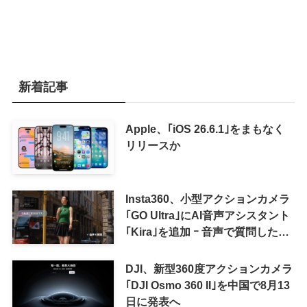
新着記事
Apple、｢iOS 26.6.1｣をまもなく
リリースか
Insta360、小型アクションカメラ
｢GO Ultra｣にAI音声アシスタント
｢Kira｣を追加 ｰ 音声で質問した
り、リアルタイム翻訳などが利用
可能に
DJI、新型360度アクションカメラ
｢DJI Osmo 360 II｣を中国で8月13
日に発表へ