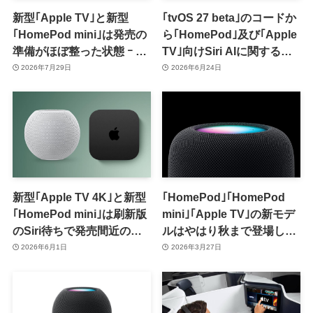
新型｢Apple TV｣と新型
｢tvOS 27 beta｣のコードか
｢HomePod mini｣は発売の
ら｢HomePod｣及び｢Apple
準備がほぼ整った状態 ｰ 今
TV｣向けSiri AIに関する記
秋に発売へ
述が見つかる
2026年7月29日
2026年6月24日
新型｢Apple TV 4K｣と新型
｢HomePod｣｢HomePod
｢HomePod mini｣は刷新版
mini｣｢Apple TV｣の新モデ
のSiri待ちで発売間近の状
ルはやはり秋まで登場しな
態 ｰ ｢Siri Remote｣が刷新
い模様
2026年6月1日
2026年3月27日
されるとの新情報も