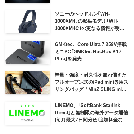
ソニーのヘッドホン｢WH-
1000XM4｣の派生モデル｢WH-
1000XM4C｣の更なる情報が明ら
かに
GMKtec、Core Ultra 7 258V搭載
ミニPC｢GMKtec NucBox K17
Plus｣を発売
軽量・強度・耐久性を兼ね備えた
フルオープン式のiPad mini専用ス
リングバッグ「MinZ SLING mini
for iPad mini」発売
LINEMO、｢SoftBank Starlink
Direct｣と無制限の海外データ通信
(毎月最大7日間分)が追加料金なし
で利用可能に