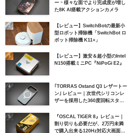
ー ｰ 様々な面でより完成度が増し
た8K AI搭載アクションカメラ
【レビュー】SwitchBotの最新小
型ロボット掃除機「SwitchBot ロ
ボット掃除機 K11+」
【レビュー】激安＆超小型のIntel
N150搭載ミニPC『NiPoGi E2』
｢TORRAS Ostand Q3 レザートー
ン｣ レビュー｜次世代シリコンレ
ザーを採用した360度回転スタン
ド搭載ケース
『OSCAL TIGER 8』レビュー｜
割り切りも必要だが、2万円未満
で購入出来る120Hz対応大画面ス