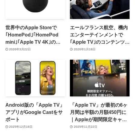
世界中のApple Storeで
エールフランス航空、機内
｢HomePod｣｢HomePod
エンターテインメントで
mini｣｢Apple TV 4K｣の在
｢Apple TV｣のコンテンツを
庫が不足気味 ｰ ただ、新モ
視聴可能に
2026年3月22日
2026年1月18日
デルの登場はまだ先か
Android版の「Apple TV」
「Apple TV」が最初の6ヶ
アプリがGoogle Castをサ
月間は半額の月額450円に
ポート
｜Appleが期間限定キャン
ペーンを実施中
2025年12月16日
2025年11月22日