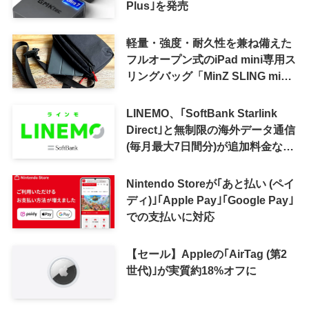
Plus｣を発売
軽量・強度・耐久性を兼ね備えた
フルオープン式のiPad mini専用ス
リングバッグ「MinZ SLING mini
for iPad mini」発売
LINEMO、｢SoftBank Starlink
Direct｣と無制限の海外データ通信
(毎月最大7日間分)が追加料金なし
で利用可能に
Nintendo Storeが｢あと払い (ペイ
ディ)｣｢Apple Pay｣｢Google Pay｣
での支払いに対応
【セール】Appleの｢AirTag (第2
世代)｣が実質約18%オフに