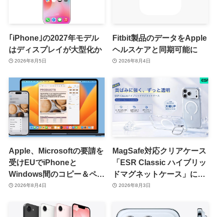
｢iPhone｣の2027年モデル
Fitbit製品のデータをApple
はディスプレイが大型化か
ヘルスケアと同期可能に
2026年8月5日
2026年8月4日
Apple、Microsoftの要請を
MagSafe対応クリアケース
受けEUでiPhoneと
「ESR Classic ハイブリッ
Windows間のコピー＆ペー
ドマグネットケース」に黄
スト機能を提供へ
ばみへの耐久性を向上させ
2026年8月4日
2026年8月3日
た改良版が登場