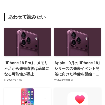
あわせて読みたい
｢iPhone 18 Pro｣、メモリ
Apple、9月の｢iPhone 18｣
不足から発売直後は品薄に
シリーズの発表イベント開
なる可能性が浮上
催に向けた準備を開始 ｰ 9
月8日か9月9日に開催見込
2026年8月7日
2026年8月5日
み