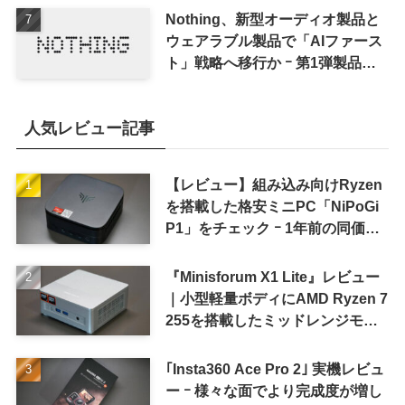
Nothing、新型オーディオ製品と
ウェアラブル製品で「AIファース
ト」戦略へ移行か ｰ 第1弾製品は
8〜9月に順次発表との情報
人気レビュー記事
【レビュー】組み込み向けRyzen
を搭載した格安ミニPC「NiPoGi
P1」をチェック ｰ 1年前の同価格
帯モデルより高性能
『Minisforum X1 Lite』レビュー
｜小型軽量ボディにAMD Ryzen 7
255を搭載したミッドレンジモデ
ル
｢Insta360 Ace Pro 2｣ 実機レビュ
ー ｰ 様々な面でより完成度が増し