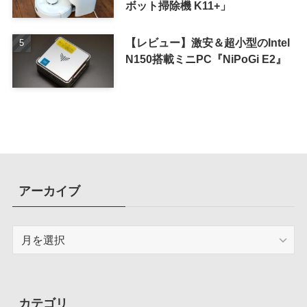
ボット掃除機 K11+」
【レビュー】激安＆超小型のIntel
N150搭載ミニPC『NiPoGi E2』
アーカイブ
ア
ー
カ
イ
ブ
カテゴリ