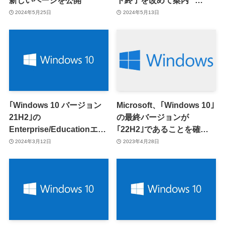
新しいページを公開
ト終了を改めて案内 ｰ
Enterprise/Educationエデ
2024年5月25日
2024年5月13日
ィションが6月11日でサポ
ート終了へ
｢Windows 10 バージョン
Microsoft、｢Windows 10｣
21H2｣の
の最終バージョンが
Enterprise/Educationエデ
｢22H2｣であることを確認 −
ィション、今年6月11日で
｢Windows 11 LTSC｣は
2024年3月12日
2023年4月28日
サポート終了へ
2024年後半に提供予定