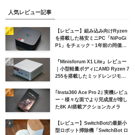
人気レビュー記事
【レビュー】組み込み向けRyzen
を搭載した格安ミニPC「NiPoGi
P1」をチェック ｰ 1年前の同価格
帯モデルより高性能
『Minisforum X1 Lite』レビュー
｜小型軽量ボディにAMD Ryzen 7
255を搭載したミッドレンジモデ
ル
｢Insta360 Ace Pro 2｣ 実機レビュ
ー ｰ 様々な面でより完成度が増し
た8K AI搭載アクションカメラ
【レビュー】SwitchBotの最新小
型ロボット掃除機「SwitchBot ロ