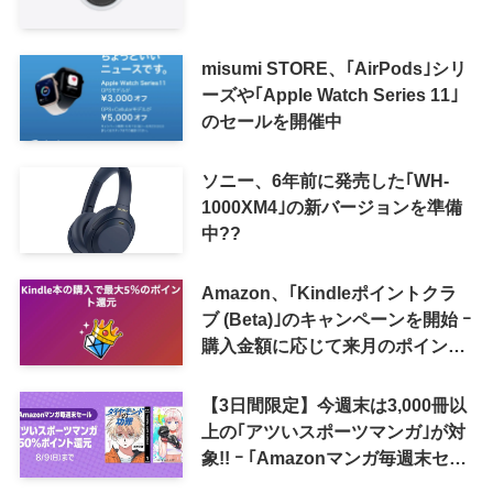
misumi STORE、｢AirPods｣シリ
ーズや｢Apple Watch Series 11｣
のセールを開催中
ソニー、6年前に発売した｢WH-
1000XM4｣の新バージョンを準備
中??
Amazon、｢Kindleポイントクラ
ブ (Beta)｣のキャンペーンを開始 ｰ
購入金額に応じて来月のポイント
還元率アップ
【3日間限定】今週末は3,000冊以
上の｢アツいスポーツマンガ｣が対
象!! ｰ ｢Amazonマンガ毎週末セー
ル｣がスタート