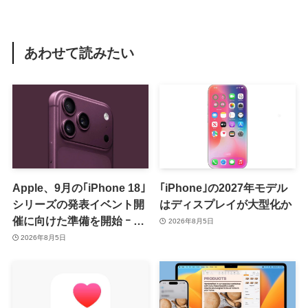
あわせて読みたい
Apple、9月の｢iPhone 18｣
｢iPhone｣の2027年モデル
シリーズの発表イベント開
はディスプレイが大型化か
催に向けた準備を開始 ｰ 9
2026年8月5日
月8日か9月9日に開催見込
2026年8月5日
み