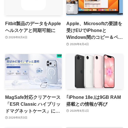
Fitbit製品のデータをApple
Apple、Microsoftの要請を
ヘルスケアと同期可能に
受けEUでiPhoneと
Windows間のコピー＆ペー
2026年8月4日
スト機能を提供へ
2026年8月4日
MagSafe対応クリアケース
｢iPhone 18e｣は9GB RAM
「ESR Classic ハイブリッ
搭載との情報が再び
ドマグネットケース」に黄
2026年8月1日
ばみへの耐久性を向上させ
2026年8月3日
た改良版が登場