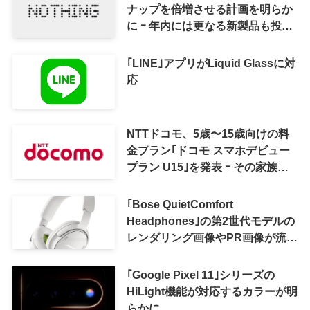
ナップを倍増させる計画を明らか
に ｰ 年内には更なる新製品も投入
へ
｢LINE｣アプリがLiquid Glassに対
応
NTTドコモ、5歳〜15歳向けの料
金プラン｢ドコモ スマホデビュー
プラン U15｣を発表 ｰ その家族が
おトクになる｢ドコモ 親子割｣も
｢Bose QuietComfort
Headphones｣の第2世代モデルの
レンダリング画像やPR画像が流出
ｰ まもなく発表か
｢Google Pixel 11｣シリーズの
HiLight機能が対応するカラーが明
らかに