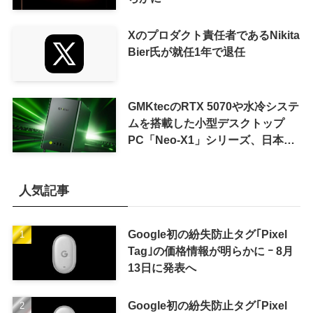
Xのプロダクト責任者であるNikita
Bier氏が就任1年で退任
GMKtecのRTX 5070や水冷システ
ムを搭載した小型デスクトップ
PC「Neo-X1」シリーズ、日本で
も9月中旬に発売へ
人気記事
Google初の紛失防止タグ｢Pixel
Tag｣の価格情報が明らかに ｰ 8月
13日に発表へ
Google初の紛失防止タグ｢Pixel