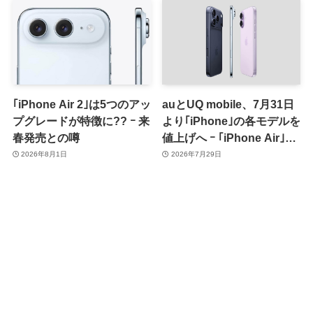
｢iPhone Air 2｣は5つのアッ
auとUQ mobile、7月31日
プグレードが特徴に?? ｰ 来
より｢iPhone｣の各モデルを
春発売との噂
値上げへ ｰ ｢iPhone Air｣は
据え置き
2026年8月1日
2026年7月29日