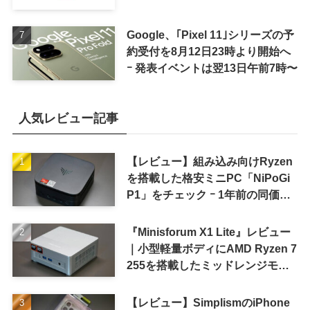
Google、｢Pixel 11｣シリーズの予
約受付を8月12日23時より開始へ
ｰ 発表イベントは翌13日午前7時〜
人気レビュー記事
【レビュー】組み込み向けRyzen
を搭載した格安ミニPC「NiPoGi
P1」をチェック ｰ 1年前の同価格
帯モデルより高性能
『Minisforum X1 Lite』レビュー
｜小型軽量ボディにAMD Ryzen 7
255を搭載したミッドレンジモデ
ル
【レビュー】SimplismのiPhone