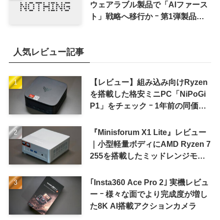
ウェアラブル製品で「AIファース
ト」戦略へ移行か ｰ 第1弾製品は
8〜9月に順次発表との情報
人気レビュー記事
【レビュー】組み込み向けRyzen
を搭載した格安ミニPC「NiPoGi
P1」をチェック ｰ 1年前の同価格
帯モデルより高性能
『Minisforum X1 Lite』レビュー
｜小型軽量ボディにAMD Ryzen 7
255を搭載したミッドレンジモデ
ル
｢Insta360 Ace Pro 2｣ 実機レビュ
ー ｰ 様々な面でより完成度が増し
た8K AI搭載アクションカメラ