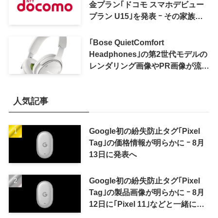
金プラン｢ドコモ スマホデビュー
プラン U15｣を発表 ｰ その家族が
おトクになる｢ドコモ 親子割｣も
｢Bose QuietComfort
Headphones｣の第2世代モデルの
レンダリング画像やPR画像が流出
ｰ まもなく発表か
人気記事
Google初の紛失防止タグ｢Pixel
Tag｣の価格情報が明らかに ｰ 8月
13日に発表へ
Google初の紛失防止タグ｢Pixel
Tag｣の製品画像が明らかに ｰ 8月
12日に｢Pixel 11｣などと一緒に発
表か