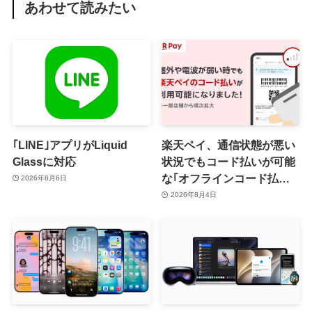
あわせて読みたい
｢LINE｣アプリがLiquid
楽天ペイ、通信状態が悪い
Glassに対応
状況でもコード払いが可能
な｢オフラインコード払い｣
2026年8月6日
を提供開始 ｰ まずはiOS版
2026年8月4日
と一部店舗から