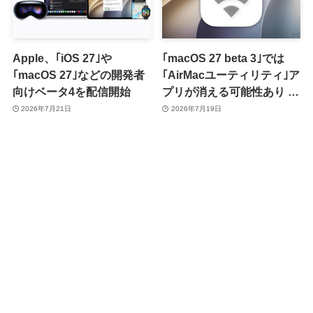
Apple、｢iOS 27｣や
｢macOS 27 beta 3｣では
｢macOS 27｣などの開発者
｢AirMacユーティリティ｣ア
向けベータ4を配信開始
プリが消える可能性あり ｰ
同アプリを使用中のユーザ
2026年7月21日
2026年7月19日
ーはベータ版の利用には注
意が必要