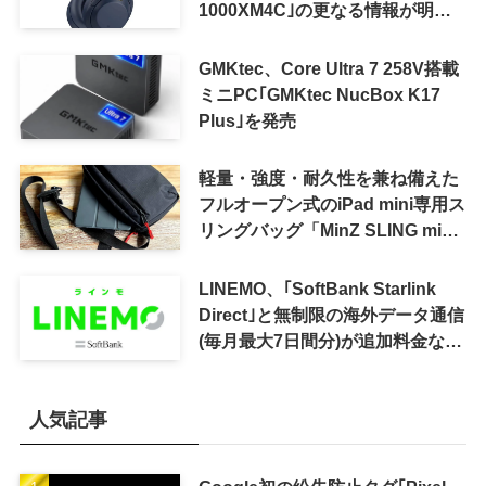
1000XM4C｣の更なる情報が明ら
かに
GMKtec、Core Ultra 7 258V搭載
ミニPC｢GMKtec NucBox K17
Plus｣を発売
軽量・強度・耐久性を兼ね備えた
フルオープン式のiPad mini専用ス
リングバッグ「MinZ SLING mini
for iPad mini」発売
LINEMO、｢SoftBank Starlink
Direct｣と無制限の海外データ通信
(毎月最大7日間分)が追加料金なし
で利用可能に
人気記事