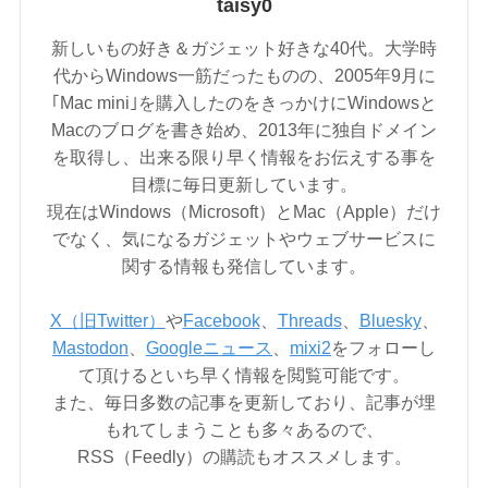
taisy0
新しいもの好き＆ガジェット好きな40代。大学時
代からWindows一筋だったものの、2005年9月に
｢Mac mini｣を購入したのをきっかけにWindowsと
Macのブログを書き始め、2013年に独自ドメイン
を取得し、出来る限り早く情報をお伝えする事を
目標に毎日更新しています。
現在はWindows（Microsoft）とMac（Apple）だけ
でなく、気になるガジェットやウェブサービスに
関する情報も発信しています。
X（旧Twitter）
や
Facebook
、
Threads
、
Bluesky
、
Mastodon
、
Googleニュース
、
mixi2
をフォローし
て頂けるといち早く情報を閲覧可能です。
また、毎日多数の記事を更新しており、記事が埋
もれてしまうことも多々あるので、
RSS（Feedly）の購読もオススメします。