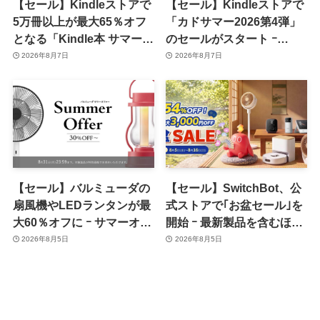
【セール】Kindleストアで
【セール】Kindleストアで
5万冊以上が最大65％オフ
「カドサマー2026第4弾」
となる「Kindle本 サマーセ
のセールがスタート ｰ
ール第2弾」がスタート
KADOKAWAのKindle本
2026年8月7日
2026年8月7日
7,000冊以上が最大50％オ
フに
【セール】バルミューダの
【セール】SwitchBot、公
扇風機やLEDランタンが最
式ストアで｢お盆セール｣を
大60％オフに ｰ サマーオフ
開始 ｰ 最新製品を含むほぼ
ァーのセール開催中
全品が最大54％オフに
2026年8月5日
2026年8月5日