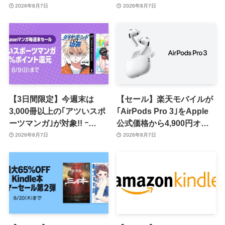
応じて来月のポイント還元
2026年8月7日
2026年8月7日
率アップ
【3日間限定】今週末は
【セール】楽天モバイルが
3,000冊以上の｢アツいスポ
｢AirPods Pro 3｣をApple
ーツマンガ｣が対象!! ｰ
公式価格から4,900円オフ
｢Amazonマンガ毎週末セ
で販売中
2026年8月7日
2026年8月7日
ール｣がスタート