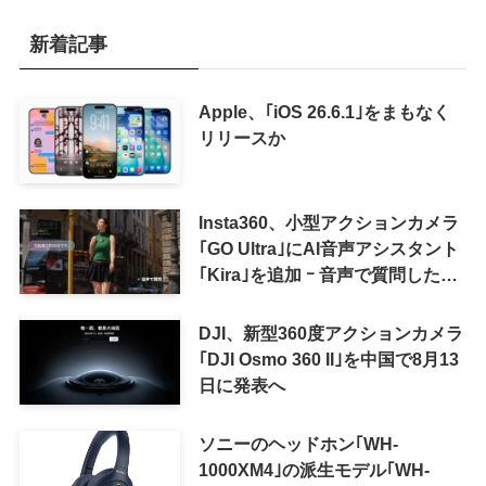
新着記事
Apple、｢iOS 26.6.1｣をまもなく
リリースか
Insta360、小型アクションカメラ
｢GO Ultra｣にAI音声アシスタント
｢Kira｣を追加 ｰ 音声で質問した
り、リアルタイム翻訳などが利用
可能に
DJI、新型360度アクションカメラ
｢DJI Osmo 360 II｣を中国で8月13
日に発表へ
ソニーのヘッドホン｢WH-
1000XM4｣の派生モデル｢WH-