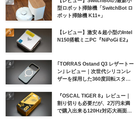
【レビュー】SwitchBotの最新小
型ロボット掃除機「SwitchBot ロ
ボット掃除機 K11+」
【レビュー】激安＆超小型のIntel
N150搭載ミニPC『NiPoGi E2』
｢TORRAS Ostand Q3 レザートー
ン｣ レビュー｜次世代シリコンレ
ザーを採用した360度回転スタン
ド搭載ケース
『OSCAL TIGER 8』レビュー｜
割り切りも必要だが、2万円未満
で購入出来る120Hz対応大画面ス
マホ