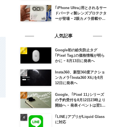
の発売は期待しない方が良さそ
う
｢iPhone Ultra｣用とされるサー
ドパーティ製レンズプロテクタ
ーが登場 ｰ 2眼カメラ搭載や一
部本体カラーを示唆
人気記事
Google初の紛失防止タグ
｢Pixel Tag｣の価格情報が明ら
かに ｰ 8月13日に発表へ
Insta360、新型360度アクショ
ンカメラ｢Insta360 X6｣を8月
12日に発表へ
Google、｢Pixel 11｣シリーズ
の予約受付を8月12日23時より
開始へ ｰ 発表イベントは翌13
日午前7時〜
｢LINE｣アプリがLiquid Glass
に対応