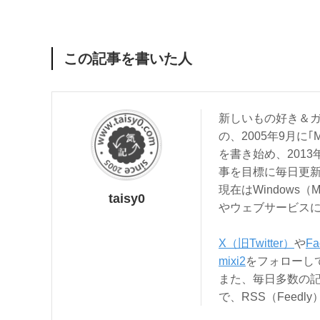
この記事を書いた人
新しいもの好き＆ガ
の、2005年9月に｢
を書き始め、201
事を目標に毎日更
現在はWindows（
taisy0
やウェブサービス
X（旧Twitter）
や
Fa
mixi2
をフォローし
また、毎日多数の
で、RSS（Feed