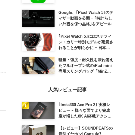
Google、｢Pixel Watch 5｣のテ
ィザー動画を公開 ｰ ｢時計らし
い外観を保つ品格｣をアピール
｢Pixel Watch 5｣にはステフィ
ン・カリー特別モデルが用意さ
れることが明らかに ｰ 日本で
の発売は期待しない方が良さそ
う
軽量・強度・耐久性を兼ね備え
たフルオープン式のiPad mini
専用スリングバッグ「MinZ
SLING mini for iPad mini」
発売
人気レビュー記事
｢Insta360 Ace Pro 2｣ 実機レ
ビュー ｰ 様々な面でより完成
度が増した8K AI搭載アクショ
ンカメラ
【レビュー】SOUNDPEATSの
新型イヤホン｢Capsule3