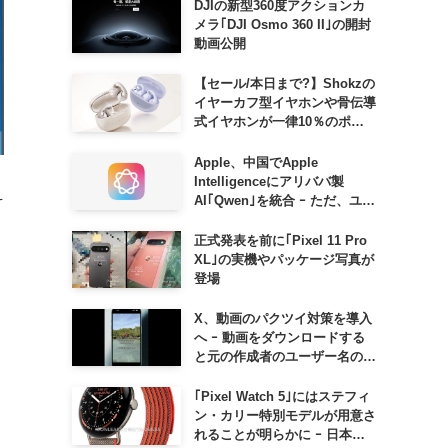
DJIの新型360度アクションカ
メラ｢DJI Osmo 360 II｣の開封
動画公開
【セール/本日まで?】Shokzの
イヤーカフ型イヤホンや骨伝導
式イヤホンが一律10％のポイ
ント還元に
Apple、中国でApple
Intelligenceにアリババ製
そ
AI｢Qwen｣を統合 ｰ ただ、ユー
ザーガイドを公開後に削除
正式発表を前に｢Pixel 11 Pro
XL｣の実機やパッケージ写真が
登場
ド
X、動画のパクツイ対策を導入
へ ｰ 動画をダウンロードする
と元の作成者のユーザー名の透
かしが入るように
｢Pixel Watch 5｣にはステフィ
ン・カリー特別モデルが用意さ
れることが明らかに ｰ 日本で