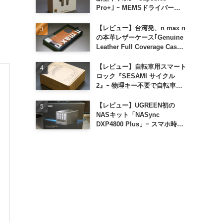
Pro+｣ ｰ MEMSドライバー搭
載も約1万円の高コスパが特徴
【レビュー】台湾発、n max n
の本革レザーケース｢Genuine
Leather Full Coverage Case
for iPhone 16 Pro｣
【レビュー】自転車用スマート
ロック『SESAMI サイクル
2』ｰ 物理キー不要で自転車の
解錠が超簡単に
【レビュー】UGREEN初の
NASキット「NASync
DXP4800 Plus」ｰ スマホ時代
に合わせた設計で、写真や動画
によるスマホの容量圧迫問題も
解決