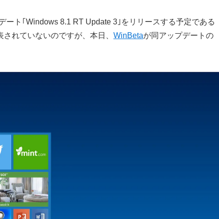
プデート｢Windows 8.1 RT Update 3｣をリリースする予定である
表されていないのですが、本日、
WinBeta
が同アップデートの