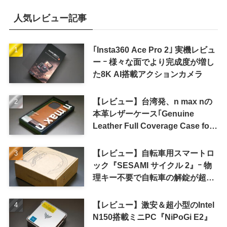
人気レビュー記事
｢Insta360 Ace Pro 2｣ 実機レビュ
ー ｰ 様々な面でより完成度が増し
た8K AI搭載アクションカメラ
【レビュー】台湾発、n max nの
本革レザーケース｢Genuine
Leather Full Coverage Case for
iPhone 16 Pro｣
【レビュー】自転車用スマートロ
ック『SESAMI サイクル 2』ｰ 物
理キー不要で自転車の解錠が超簡
単に
【レビュー】激安＆超小型のIntel
N150搭載ミニPC『NiPoGi E2』