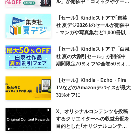
ル」が開催中 ｰ コミックやゲーム
関連書籍などが最大50％オフに
【セール】Kindleストアで｢集英
社 夏デジ2026｣のセールが開催中
ｰ マンガや写真集など1,000冊以上
が30％ポイント還元に
【セール】Kindleストアで「白泉
社 夏の大割引セール」が開催中 ｰ
期間限定70％オフや全巻50％オフ
など
【セール】Kindle・Echo・Fire
TVなどのAmazonデバイスが最大
31%オフに
X、オリジナルコンテンツを投稿
するクリエイターへの収益分配を
目的とした｢オリジナルコンテン
ツ報酬プログラム｣を導入へ ｰ 従