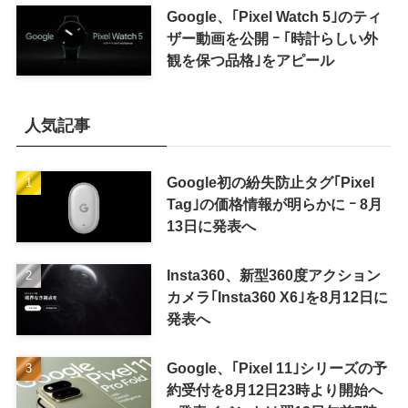
来の｢収益分配｣は廃止
Google、｢Pixel Watch 5｣のティ
ザー動画を公開 ｰ ｢時計らしい外
観を保つ品格｣をアピール
人気記事
Google初の紛失防止タグ｢Pixel
Tag｣の価格情報が明らかに ｰ 8月
13日に発表へ
Insta360、新型360度アクション
カメラ｢Insta360 X6｣を8月12日に
発表へ
Google、｢Pixel 11｣シリーズの予
約受付を8月12日23時より開始へ