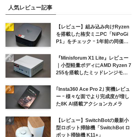
人気レビュー記事
【レビュー】組み込み向けRyzen
を搭載した格安ミニPC「NiPoGi
P1」をチェック ｰ 1年前の同価格
帯モデルより高性能
『Minisforum X1 Lite』レビュー
｜小型軽量ボディにAMD Ryzen 7
255を搭載したミッドレンジモデ
ル
｢Insta360 Ace Pro 2｣ 実機レビュ
ー ｰ 様々な面でより完成度が増し
た8K AI搭載アクションカメラ
【レビュー】SwitchBotの最新小
型ロボット掃除機「SwitchBot ロ
ボット掃除機 K11+」