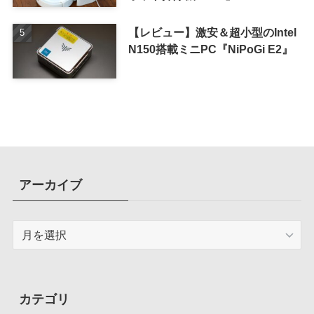
【レビュー】激安＆超小型のIntel
N150搭載ミニPC『NiPoGi E2』
アーカイブ
ア
ー
カ
イ
ブ
カテゴリ