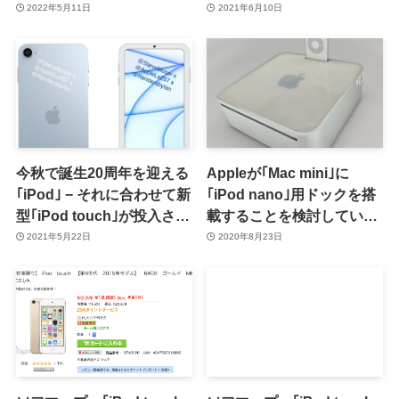
の在庫も残り僅かに
タ搭載など製品版とは異な
2022年5月11日
2021年6月10日
る仕様
今秋で誕生20周年を迎える
Appleが｢Mac mini｣に
｢iPod｣ − それに合わせて新
｢iPod nano｣用ドックを搭
型｢iPod touch｣が投入され
載することを検討していた
るとの噂（希望的観測）
事が明らかに（追記）
2021年5月22日
2020年8月23日