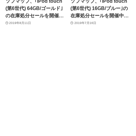
ソフマップ、｢iPod touch
ソフマップ、｢iPod touch
(第6世代) 64GB/ゴールド｣
(第6世代) 16GB/ブルー｣の
の在庫処分セールを開催中
在庫処分セールを開催中
（8月19日まで）
（本日23時まで）
2019年8月11日
2019年7月16日