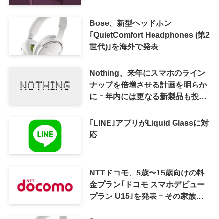
Bose、新型ヘッドホン
｢QuietComfort Headphones (第2
世代)｣を海外で発表
Nothing、来年にスマホのライン
ナップを倍増させる計画を明らか
に ｰ 年内には更なる新製品も投入
へ
｢LINE｣アプリがLiquid Glassに対
応
NTTドコモ、5歳〜15歳向けの料
金プラン｢ドコモ スマホデビュー
プラン U15｣を発表 ｰ その家族が
おトクになる｢ドコモ 親子割｣も