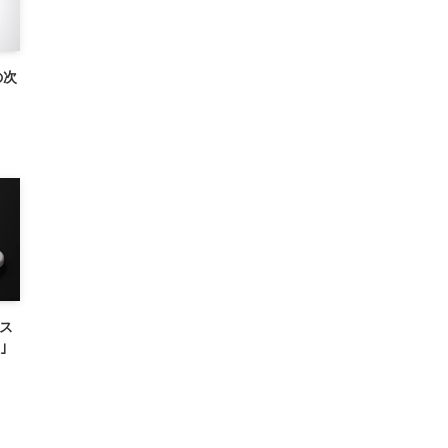
の次
ィス
｣