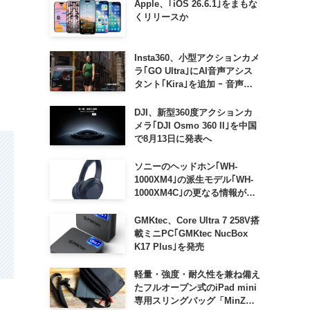
Apple、｢iOS 26.6.1｣をまもな
くリリースか
Insta360、小型アクションカメ
ラ｢GO Ultra｣にAI音声アシス
タント｢Kira｣を追加 ｰ 音声で
質問したり、リアルタイム翻訳
などが利用可能に
DJI、新型360度アクションカ
メラ｢DJI Osmo 360 II｣を中国
で8月13日に発表へ
ソニーのヘッドホン｢WH-
1000XM4｣の派生モデル｢WH-
1000XM4C｣の更なる情報が明
らかに
GMKtec、Core Ultra 7 258V搭
載ミニPC｢GMKtec NucBox
K17 Plus｣を発売
軽量・強度・耐久性を兼ね備え
たフルオープン式のiPad mini
専用スリングバッグ「MinZ