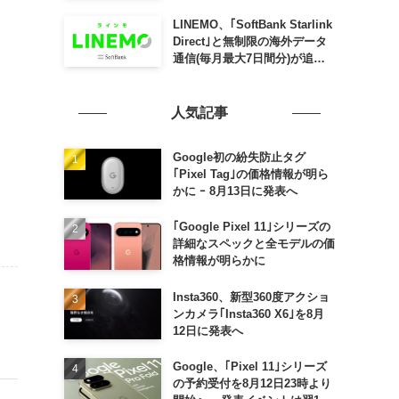
SLING mini for iPad mini」
発売
LINEMO、｢SoftBank Starlink
Direct｣と無制限の海外データ
通信(毎月最大7日間分)が追加
料金なしで利用可能に
人気記事
Google初の紛失防止タグ
｢Pixel Tag｣の価格情報が明ら
かに ｰ 8月13日に発表へ
｢Google Pixel 11｣シリーズの
詳細なスペックと全モデルの価
格情報が明らかに
Insta360、新型360度アクショ
ンカメラ｢Insta360 X6｣を8月
12日に発表へ
Google、｢Pixel 11｣シリーズ
の予約受付を8月12日23時より