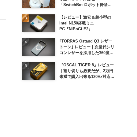
「SwitchBot ロボット掃除機
K11+」
【レビュー】激安＆超小型の
Intel N150搭載ミニ
PC『NiPoGi E2』
｢TORRAS Ostand Q3 レザー
トーン｣ レビュー｜次世代シリ
コンレザーを採用した360度回
転スタンド搭載ケース
『OSCAL TIGER 8』レビュー
｜割り切りも必要だが、2万円
未満で購入出来る120Hz対応大
画面スマホ