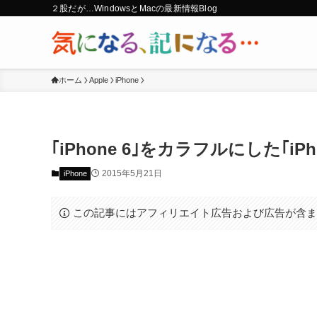
２股だが…WindowsとMacの最新情報Blog
ホーム
Apple
iPhone
｢iPhone 6｣をカラフルにした｢iP
2015年5月21日
iPhone
この記事にはアフィリエイト広告および広告が含