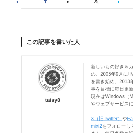
この記事を書いた人
新しいもの好き＆ガ
の、2005年9月に｢
を書き始め、201
事を目標に毎日更
現在はWindows（
taisy0
やウェブサービス
X（旧Twitter）
や
Fa
mixi2
をフォローし