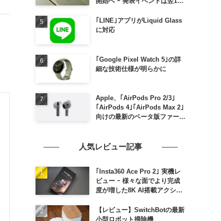
開始へ ｰ 発表イベントは翌13
日午前7時〜
｢LINE｣アプリがLiquid Glass
に対応
｢Google Pixel Watch 5｣の詳
細な技術仕様が明らかに
Apple、｢AirPods Pro 2/3｣
｢AirPods 4｣｢AirPods Max 2｣
向けの最新のベータ版ファーム
ウェア｢9A5336b｣を提供開始
人気レビュー記事
｢Insta360 Ace Pro 2｣ 実機レ
ビュー ｰ 様々な面でより完成
度が増した8K AI搭載アクショ
ンカメラ
【レビュー】SwitchBotの最新
小型ロボット掃除機