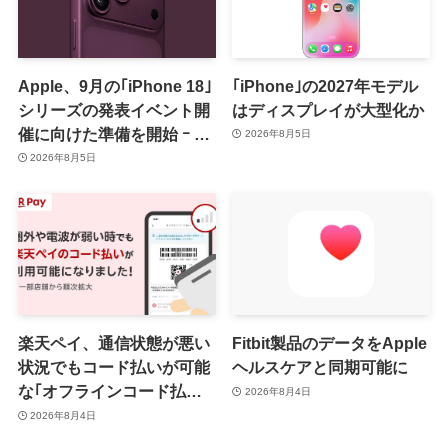
Apple、9月の｢iPhone 18｣
｢iPhone｣の2027年モデル
シリーズの発表イベント開
はディスプレイが大型化か
催に向けた準備を開始 ｰ 9
2026年8月5日
月8日か9月9日に開催見込
2026年8月5日
み
楽天ペイ、通信状態が悪い
Fitbit製品のデータをApple
状況でもコード払いが可能
ヘルスケアと同期可能に
な｢オフラインコード払い｣
2026年8月4日
を提供開始 ｰ まずはiOS版
2026年8月4日
と一部店舗から