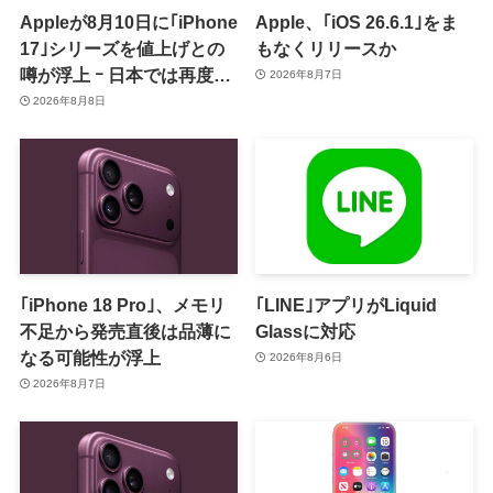
Appleが8月10日に｢iPhone
Apple、｢iOS 26.6.1｣をま
17｣シリーズを値上げとの
もなくリリースか
噂が浮上 ｰ 日本では再度値
2026年8月7日
上げの可能性も?!
2026年8月8日
｢iPhone 18 Pro｣、メモリ
｢LINE｣アプリがLiquid
不足から発売直後は品薄に
Glassに対応
なる可能性が浮上
2026年8月6日
2026年8月7日