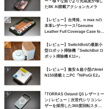
ー ｰ 様々な面でより完成度が増し
た8K AI搭載アクションカメラ
【レビュー】台湾発、n max nの
本革レザーケース｢Genuine
Leather Full Coverage Case for
iPhone 16 Pro｣
【レビュー】SwitchBotの最新小
型ロボット掃除機「SwitchBot ロ
ボット掃除機 K11+」
【レビュー】激安＆超小型のIntel
N150搭載ミニPC『NiPoGi E2』
｢TORRAS Ostand Q3 レザートー
ン｣ レビュー｜次世代シリコンレ
ザーを採用した360度回転スタン