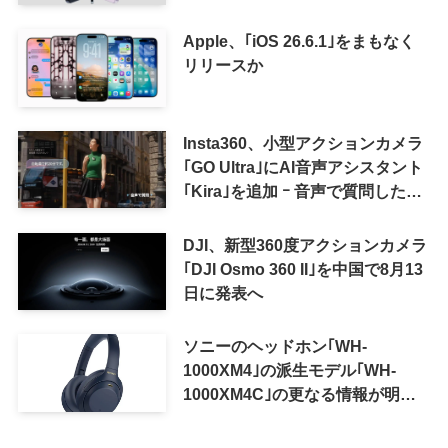
Apple、｢iOS 26.6.1｣をまもなく
リリースか
Insta360、小型アクションカメラ
｢GO Ultra｣にAI音声アシスタント
｢Kira｣を追加 ｰ 音声で質問した
り、リアルタイム翻訳などが利用
可能に
DJI、新型360度アクションカメラ
｢DJI Osmo 360 II｣を中国で8月13
日に発表へ
ソニーのヘッドホン｢WH-
1000XM4｣の派生モデル｢WH-
1000XM4C｣の更なる情報が明ら
かに