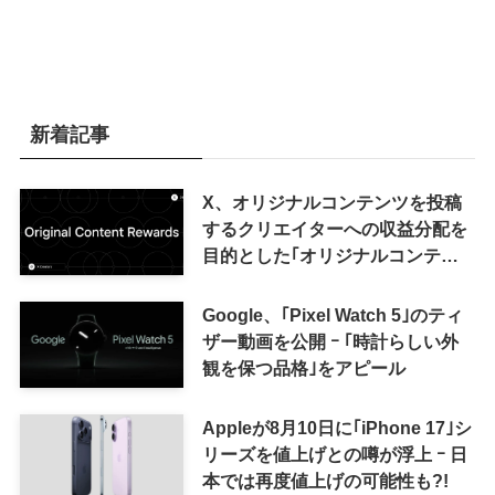
新着記事
X、オリジナルコンテンツを投稿
するクリエイターへの収益分配を
目的とした｢オリジナルコンテン
ツ報酬プログラム｣を導入へ ｰ 従
来の｢収益分配｣は廃止
Google、｢Pixel Watch 5｣のティ
ザー動画を公開 ｰ ｢時計らしい外
観を保つ品格｣をアピール
Appleが8月10日に｢iPhone 17｣シ
リーズを値上げとの噂が浮上 ｰ 日
本では再度値上げの可能性も?!