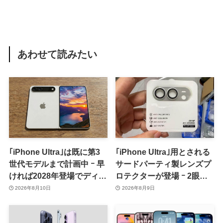
あわせて読みたい
｢iPhone Ultra｣は既に第3
｢iPhone Ultra｣用とされる
世代モデルまで計画中 ｰ 早
サードパーティ製レンズプ
ければ2028年登場でディス
ロテクターが登場 ｰ 2眼カ
プレイが僅かに大型化
メラ搭載や一部本体カラー
2026年8月10日
2026年8月9日
を示唆