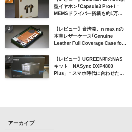
型イヤホン｢Capsule3 Pro+｣ ｰ
MEMSドライバー搭載も約1万円
の高コスパが特徴
【レビュー】台湾発、n max nの
本革レザーケース｢Genuine
Leather Full Coverage Case for
iPhone 16 Pro｣
【レビュー】UGREEN初のNAS
キット「NASync DXP4800
Plus」ｰ スマホ時代に合わせた設
計で、写真や動画によるスマホの
容量圧迫問題も解決
アーカイブ