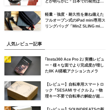
とが明らかに ｰ 日本での発売は期
待しない方が良さそう
軽量・強度・耐久性を兼ね備えた
フルオープン式のiPad mini専用ス
リングバッグ「MinZ SLING mini
for iPad mini」発売
人気レビュー記事
｢Insta360 Ace Pro 2｣ 実機レビュ
ー ｰ 様々な面でより完成度が増し
た8K AI搭載アクションカメラ
【レビュー】自転車用スマートロ
ック『SESAMI サイクル 2』ｰ 物
理キー不要で自転車の解錠が超簡
単に
【レビュー】SOUNDPEATSの新