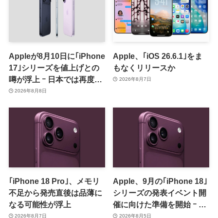
Appleが8月10日に｢iPhone
Apple、｢iOS 26.6.1｣をま
17｣シリーズを値上げとの
もなくリリースか
噂が浮上 ｰ 日本では再度値
2026年8月7日
上げの可能性も?!
2026年8月8日
｢iPhone 18 Pro｣、メモリ
Apple、9月の｢iPhone 18｣
不足から発売直後は品薄に
シリーズの発表イベント開
なる可能性が浮上
催に向けた準備を開始 ｰ 9
月8日か9月9日に開催見込
2026年8月7日
2026年8月5日