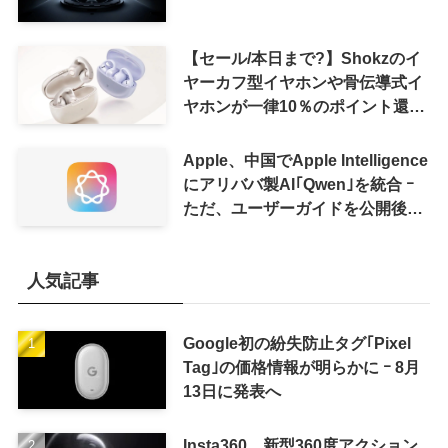
【セール/本日まで?】Shokzのイ
ヤーカフ型イヤホンや骨伝導式イ
ヤホンが一律10％のポイント還元
に
Apple、中国でApple Intelligence
にアリババ製AI｢Qwen｣を統合 ｰ
ただ、ユーザーガイドを公開後に
削除
人気記事
Google初の紛失防止タグ｢Pixel
Tag｣の価格情報が明らかに ｰ 8月
13日に発表へ
Insta360、新型360度アクション