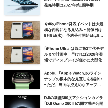
発売時期は2027年第1四半期
今年のiPhone発表イベントは大規
模な内容になる見込み ｰ 開催日は
9月9日(水)、予約受付開始日は9月
12日(土)の予想
｢iPhone Ultra｣は既に第3世代モデ
ルまで計画中 ｰ 早ければ2028年登
場でディスプレイが僅かに大型化
Apple、｢Apple Watch｣のライン
ナップの根本的な見直しを検討中
ｰ ただ、当面は控えめなアップグ
レードが続く見通し
DJIの新型360度アクションカメラ
｢DJI Osmo 360 II｣の開封動画公開