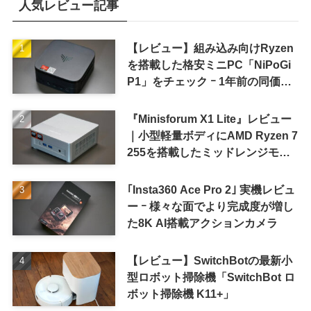
人気レビュー記事
【レビュー】組み込み向けRyzen
を搭載した格安ミニPC「NiPoGi
P1」をチェック ｰ 1年前の同価格
帯モデルより高性能
『Minisforum X1 Lite』レビュー
｜小型軽量ボディにAMD Ryzen 7
255を搭載したミッドレンジモデ
ル
｢Insta360 Ace Pro 2｣ 実機レビュ
ー ｰ 様々な面でより完成度が増し
た8K AI搭載アクションカメラ
【レビュー】SwitchBotの最新小
型ロボット掃除機「SwitchBot ロ
ボット掃除機 K11+」