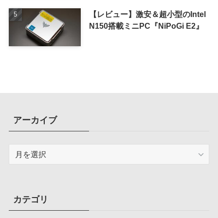
【レビュー】激安＆超小型のIntel
N150搭載ミニPC『NiPoGi E2』
アーカイブ
ア
ー
カ
イ
ブ
カテゴリ