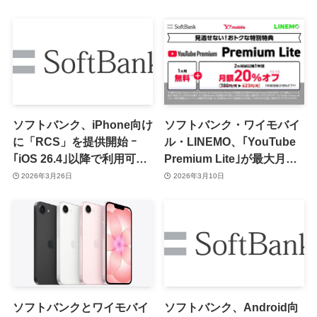
を提供開始 ｰ 月額385円
内
ソフトバンク、iPhone向け
ソフトバンク・ワイモバイ
に「RCS」を提供開始 ｰ
ル・LINEMO、｢YouTube
｢iOS 26.4｣以降で利用可能
Premium Lite｣が最大月額
に
20％オフになるキャンペー
2026年3月26日
2026年3月10日
ンを開始
ソフトバンクとワイモバイ
ソフトバンク、Android向