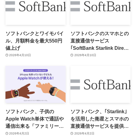
ソフトバンクとワイモバイ
ソフトバンクのスマホとの
ル、月額料金を最大550円
直接通信サービス
値上げ
｢SoftBank Starlink Direct｣
がスタート ｰ ｢LINE｣や
2026年4月10日
2026年4月10日
｢PayPay｣も利用可能に
ソフトバンク、子供の
ソフトバンク、｢Starlink｣
Apple Watch単体で通話や
を活用した衛星とスマホの
通信出来る「ファミリーサ
直接通信サービスを提供へ
ービス for Apple Watch」
ｰ 提供開始日などは後日案
2026年4月2日
2026年4月2日