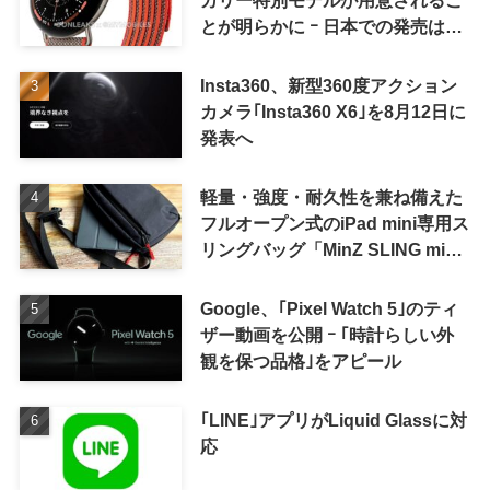
カリー特別モデルが用意されるこ
とが明らかに ｰ 日本での発売は期
待しない方が良さそう
Insta360、新型360度アクション
カメラ｢Insta360 X6｣を8月12日に
発表へ
軽量・強度・耐久性を兼ね備えた
フルオープン式のiPad mini専用ス
リングバッグ「MinZ SLING mini
for iPad mini」発売
Google、｢Pixel Watch 5｣のティ
ザー動画を公開 ｰ ｢時計らしい外
観を保つ品格｣をアピール
｢LINE｣アプリがLiquid Glassに対
応