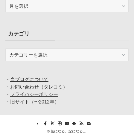
ア
ー
カ
イ
ブ
カテゴリ
カ
テ
ゴ
リ
・
当ブログについて
・
お問い合わせ（タレコミ）
・
プライバシーポリシー
・
旧サイト（〜2012年）
©
気になる、記になる….