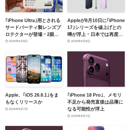
｢iPhone Ultra｣用とされる
Appleが8月10日に｢iPhone
サードパーティ製レンズプ
17｣シリーズを値上げとの
ロテクターが登場 ｰ 2眼カ
噂が浮上 ｰ 日本では再度値
メラ搭載や一部本体カラー
上げの可能性も?!
2026年8月9日
2026年8月8日
を示唆
Apple、｢iOS 26.6.1｣をま
｢iPhone 18 Pro｣、メモリ
もなくリリースか
不足から発売直後は品薄に
なる可能性が浮上
2026年8月7日
2026年8月7日