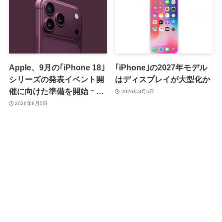
Apple、9月の｢iPhone 18｣
｢iPhone｣の2027年モデル
シリーズの発表イベント開
はディスプレイが大型化か
催に向けた準備を開始 ｰ 9
2026年8月5日
月8日か9月9日に開催見込
2026年8月5日
み