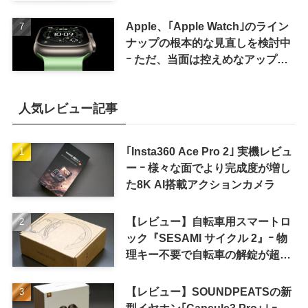
Apple、｢Apple Watch｣のライン
ナップの根本的な見直しを検討中
ｰ ただ、当面は控えめなアップグ
レードが続く見通し
人気レビュー記事
｢Insta360 Ace Pro 2｣ 実機レビュ
ー ｰ 様々な面でより完成度が増し
た8K AI搭載アクションカメラ
【レビュー】自転車用スマートロ
ック『SESAMI サイクル 2』ｰ 物
理キー不要で自転車の解錠が超簡
単に
【レビュー】SOUNDPEATSの新