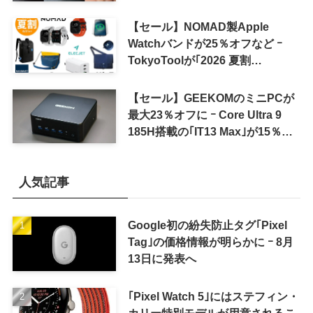
認
【セール】NOMAD製Apple
Watchバンドが25％オフなど ｰ
TokyoToolが｢2026 夏割
SUMMER SALE｣を開催中
【セール】GEEKOMのミニPCが
最大23％オフに ｰ Core Ultra 9
185H搭載の｢IT13 Max｣が15％オ
フなど
人気記事
Google初の紛失防止タグ｢Pixel
Tag｣の価格情報が明らかに ｰ 8月
13日に発表へ
｢Pixel Watch 5｣にはステフィン・