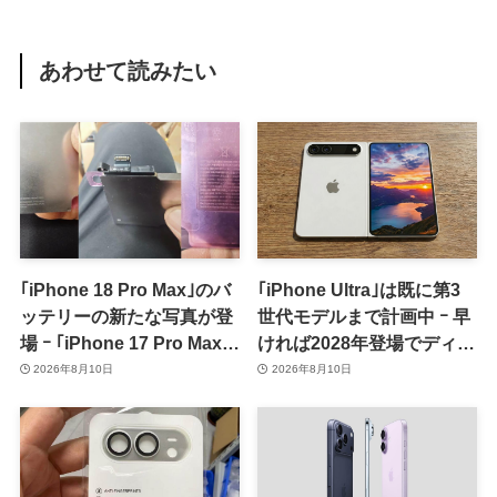
あわせて読みたい
｢iPhone 18 Pro Max｣のバ
｢iPhone Ultra｣は既に第3
ッテリーの新たな写真が登
世代モデルまで計画中 ｰ 早
場 ｰ ｢iPhone 17 Pro Max｣
ければ2028年登場でディス
からの容量増加を確認
プレイが僅かに大型化
2026年8月10日
2026年8月10日