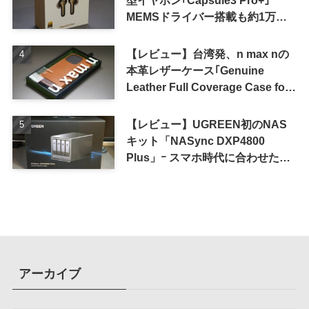
型イヤホン｢Capsule3 Pro+｣ ｰ
MEMSドライバー搭載も約1万円
の高コスパが特徴
【レビュー】台湾発、n max nの
本革レザーケース｢Genuine
Leather Full Coverage Case for
iPhone 16 Pro｣
【レビュー】UGREEN初のNAS
キット「NASync DXP4800
Plus」ｰ スマホ時代に合わせた設
計で、写真や動画によるスマホの
容量圧迫問題も解決
アーカイブ