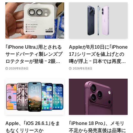
｢iPhone Ultra｣用とされる
Appleが8月10日に｢iPhone
サードパーティ製レンズプ
17｣シリーズを値上げとの
ロテクターが登場 ｰ 2眼カ
噂が浮上 ｰ 日本では再度値
メラ搭載や一部本体カラー
上げの可能性も?!
2026年8月9日
2026年8月8日
を示唆
Apple、｢iOS 26.6.1｣をま
｢iPhone 18 Pro｣、メモリ
もなくリリースか
不足から発売直後は品薄に