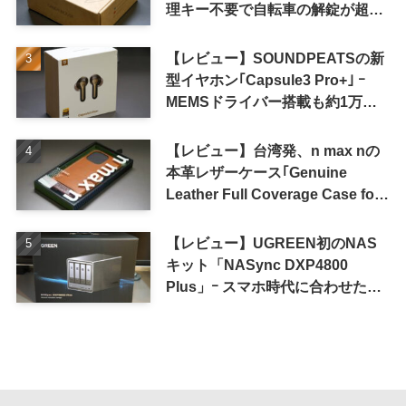
理キー不要で自転車の解錠が超簡
単に
【レビュー】SOUNDPEATSの新
型イヤホン｢Capsule3 Pro+｣ ｰ
MEMSドライバー搭載も約1万円
の高コスパが特徴
【レビュー】台湾発、n max nの
本革レザーケース｢Genuine
Leather Full Coverage Case for
iPhone 16 Pro｣
【レビュー】UGREEN初のNAS
キット「NASync DXP4800
Plus」ｰ スマホ時代に合わせた設
計で、写真や動画によるスマホの
容量圧迫問題も解決