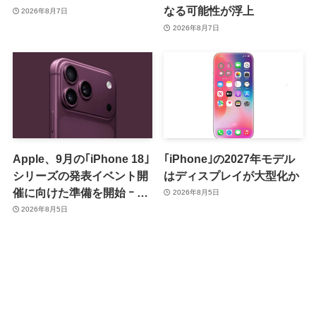
なる可能性が浮上
2026年8月7日
2026年8月7日
Apple、9月の｢iPhone 18｣
｢iPhone｣の2027年モデル
シリーズの発表イベント開
はディスプレイが大型化か
催に向けた準備を開始 ｰ 9
2026年8月5日
月8日か9月9日に開催見込
2026年8月5日
み