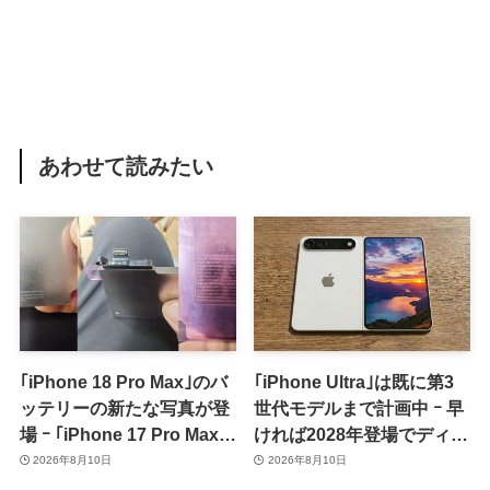
あわせて読みたい
｢iPhone 18 Pro Max｣のバ
｢iPhone Ultra｣は既に第3
ッテリーの新たな写真が登
世代モデルまで計画中 ｰ 早
場 ｰ ｢iPhone 17 Pro Max｣
ければ2028年登場でディス
からの容量増加を確認
プレイが僅かに大型化
2026年8月10日
2026年8月10日