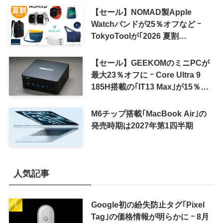
【セール】NOMAD製Apple
Watchバンドが25％オフなど ｰ
TokyoToolが｢2026 夏割
SUMMER SALE｣を開催中
【セール】GEEKOMのミニPCが
最大23％オフに ｰ Core Ultra 9
185H搭載の｢IT13 Max｣が15％オ
フなど
M6チップ搭載｢MacBook Air｣の
発売時期は2027年第1四半期
人気記事
Google初の紛失防止タグ｢Pixel
Tag｣の価格情報が明らかに ｰ 8月