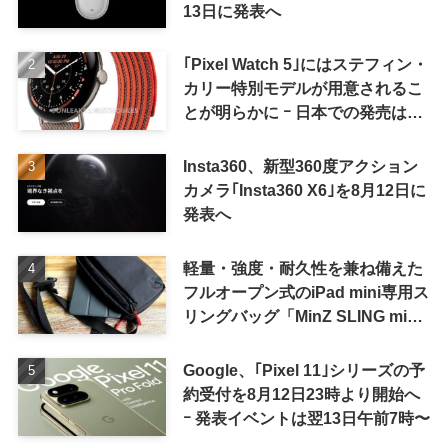
13日に発表へ
｢Pixel Watch 5｣にはステフィン・
カリー特別モデルが用意されるこ
とが明らかに ｰ 日本での発売は期
待しない方が良さそう
Insta360、新型360度アクション
カメラ｢Insta360 X6｣を8月12日に
発表へ
軽量・強度・耐久性を兼ね備えた
フルオープン式のiPad mini専用ス
リングバッグ「MinZ SLING mini
for iPad mini」発売
Google、｢Pixel 11｣シリーズの予
約受付を8月12日23時より開始へ
ｰ 発表イベントは翌13日午前7時〜