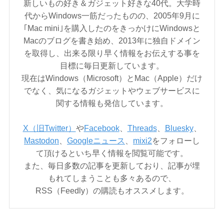
新しいもの好き＆ガジェット好きな40代。大学時
代からWindows一筋だったものの、2005年9月に
｢Mac mini｣を購入したのをきっかけにWindowsと
Macのブログを書き始め、2013年に独自ドメイン
を取得し、出来る限り早く情報をお伝えする事を
目標に毎日更新しています。
現在はWindows（Microsoft）とMac（Apple）だけ
でなく、気になるガジェットやウェブサービスに
関する情報も発信しています。
X（旧Twitter）
や
Facebook
、
Threads
、
Bluesky
、
Mastodon
、
Googleニュース
、
mixi2
をフォローし
て頂けるといち早く情報を閲覧可能です。
また、毎日多数の記事を更新しており、記事が埋
もれてしまうことも多々あるので、
RSS（Feedly）の購読もオススメします。