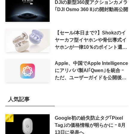
DJIの新型360度アクションカメラ
｢DJI Osmo 360 II｣の開封動画公開
【セール/本日まで?】Shokzのイ
ヤーカフ型イヤホンや骨伝導式イ
ヤホンが一律10％のポイント還元
に
Apple、中国でApple Intelligence
にアリババ製AI｢Qwen｣を統合 ｰ
ただ、ユーザーガイドを公開後に
削除
人気記事
Google初の紛失防止タグ｢Pixel
Tag｣の価格情報が明らかに ｰ 8月
13日に発表へ