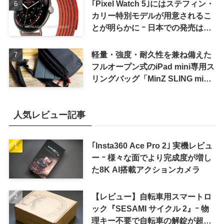
｢Pixel Watch 5｣にはステフィン・
カリー特別モデルが用意されるこ
とが明らかに ｰ 日本での発売は期
待しない方が良さそう
軽量・強度・耐久性を兼ね備えた
フルオープン式のiPad mini専用ス
リングバッグ「MinZ SLING mini
for iPad mini」発売
人気レビュー記事
｢Insta360 Ace Pro 2｣ 実機レビュ
ー ｰ 様々な面でより完成度が増し
た8K AI搭載アクションカメラ
【レビュー】自転車用スマートロ
ック『SESAMI サイクル 2』ｰ 物
理キー不要で自転車の解錠が超簡