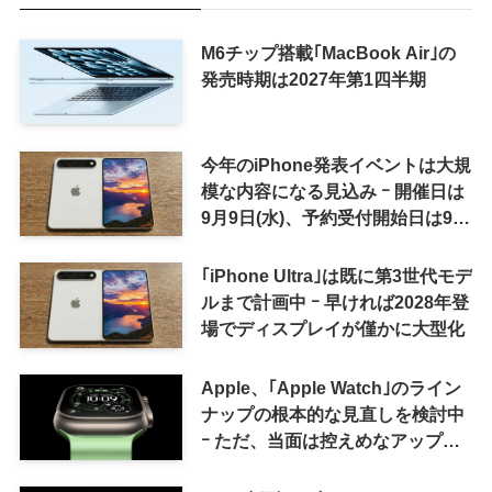
M6チップ搭載｢MacBook Air｣の
発売時期は2027年第1四半期
今年のiPhone発表イベントは大規
模な内容になる見込み ｰ 開催日は
9月9日(水)、予約受付開始日は9月
12日(土)の予想
｢iPhone Ultra｣は既に第3世代モデ
ルまで計画中 ｰ 早ければ2028年登
場でディスプレイが僅かに大型化
Apple、｢Apple Watch｣のライン
ナップの根本的な見直しを検討中
ｰ ただ、当面は控えめなアップグ
レードが続く見通し