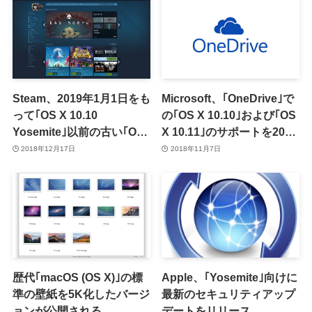
Steam、2019年1月1日をも
Microsoft、｢OneDrive｣で
って｢OS X 10.10
の｢OS X 10.10｣および｢OS
Yosemite｣以前の古い｢OS
X 10.11｣のサポートを2019
X｣のサポートを終了へ
年2月1日をもって終了へ
2018年12月17日
2018年11月7日
歴代｢macOS (OS X)｣の標
Apple、｢Yosemite｣向けに
準の壁紙を5K化したバージ
最新のセキュリティアップ
ョンが公開される
デートをリリース