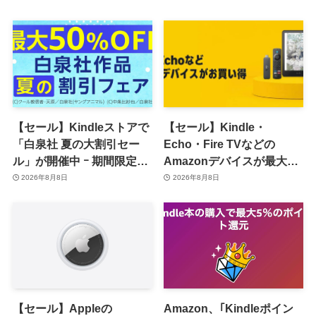
籍などが最大50％オフに
30％ポイント還元に
【セール】Kindleストアで
【セール】Kindle・
「白泉社 夏の大割引セー
Echo・Fire TVなどの
ル」が開催中 ｰ 期間限定
Amazonデバイスが最大
70％オフや全巻50％オフな
31%オフに
2026年8月8日
2026年8月8日
ど
【セール】Appleの
Amazon、｢Kindleポイン