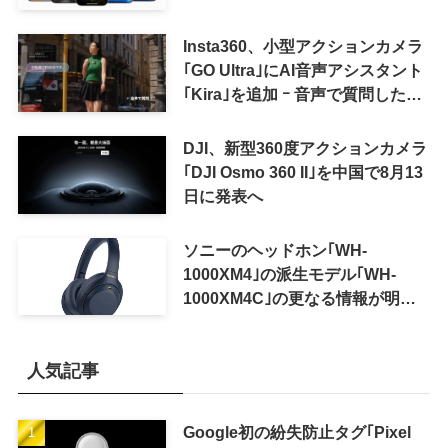
Insta360、小型アクションカメラ
｢GO Ultra｣にAI音声アシスタント
｢Kira｣を追加 ｰ 音声で質問した
り、リアルタイム翻訳などが利用
可能に
DJI、新型360度アクションカメラ
｢DJI Osmo 360 II｣を中国で8月13
日に発表へ
ソニーのヘッドホン｢WH-
1000XM4｣の派生モデル｢WH-
1000XM4C｣の更なる情報が明ら
かに
人気記事
Google初の紛失防止タグ｢Pixel