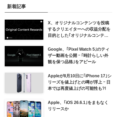
新着記事
X、オリジナルコンテンツを投稿
するクリエイターへの収益分配を
目的とした｢オリジナルコンテン
ツ報酬プログラム｣を導入へ ｰ 従
来の｢収益分配｣は廃止
Google、｢Pixel Watch 5｣のティ
ザー動画を公開 ｰ ｢時計らしい外
観を保つ品格｣をアピール
Appleが8月10日に｢iPhone 17｣シ
リーズを値上げとの噂が浮上 ｰ 日
本では再度値上げの可能性も?!
Apple、｢iOS 26.6.1｣をまもなく
リリースか