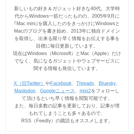
新しいもの好き＆ガジェット好きな40代。大学時
代からWindows一筋だったものの、2005年9月に
｢Mac mini｣を購入したのをきっかけにWindowsと
Macのブログを書き始め、2013年に独自ドメイン
を取得し、出来る限り早く情報をお伝えする事を
目標に毎日更新しています。
現在はWindows（Microsoft）とMac（Apple）だけ
でなく、気になるガジェットやウェブサービスに
関する情報も発信しています。
X（旧Twitter）
や
Facebook
、
Threads
、
Bluesky
、
Mastodon
、
Googleニュース
、
mixi2
をフォローし
て頂けるといち早く情報を閲覧可能です。
また、毎日多数の記事を更新しており、記事が埋
もれてしまうことも多々あるので、
RSS（Feedly）の購読もオススメします。