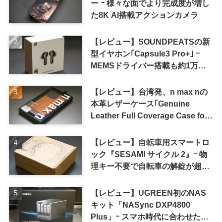
ー ｰ 様々な面でより完成度が増し
た8K AI搭載アクションカメラ
【レビュー】SOUNDPEATSの新
型イヤホン｢Capsule3 Pro+｣ ｰ
MEMSドライバー搭載も約1万円
の高コスパが特徴
【レビュー】台湾発、n max nの
本革レザーケース｢Genuine
Leather Full Coverage Case for
iPhone 16 Pro｣
【レビュー】自転車用スマートロ
ック『SESAMI サイクル 2』ｰ 物
理キー不要で自転車の解錠が超簡
単に
【レビュー】UGREEN初のNAS
キット「NASync DXP4800
Plus」ｰ スマホ時代に合わせた設