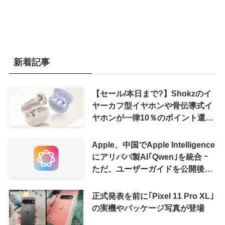
新着記事
【セール/本日まで?】Shokzのイ
ヤーカフ型イヤホンや骨伝導式イ
ヤホンが一律10％のポイント還元
に
Apple、中国でApple Intelligence
にアリババ製AI｢Qwen｣を統合 ｰ
ただ、ユーザーガイドを公開後に
削除
正式発表を前に｢Pixel 11 Pro XL｣
の実機やパッケージ写真が登場