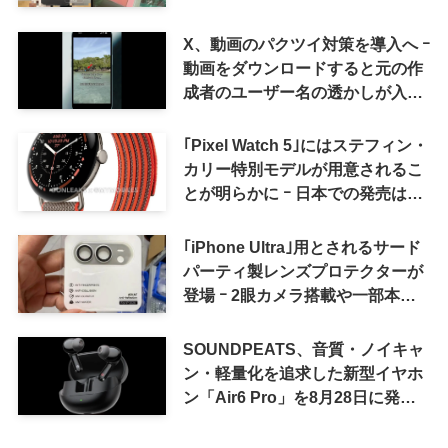
X、動画のパクツイ対策を導入へ ｰ
動画をダウンロードすると元の作
成者のユーザー名の透かしが入る
ように
｢Pixel Watch 5｣にはステフィン・
カリー特別モデルが用意されるこ
とが明らかに ｰ 日本での発売は期
待しない方が良さそう
｢iPhone Ultra｣用とされるサード
パーティ製レンズプロテクターが
登場 ｰ 2眼カメラ搭載や一部本体
カラーを示唆
SOUNDPEATS、音質・ノイキャ
ン・軽量化を追求した新型イヤホ
ン「Air6 Pro」を8月28日に発売
へ