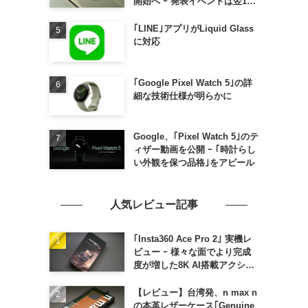
開始へ ｰ 発表イベントは翌13
日午前7時〜
｢LINE｣アプリがLiquid Glass
に対応
｢Google Pixel Watch 5｣の詳
細な技術仕様が明らかに
Google、｢Pixel Watch 5｣のテ
ィザー動画を公開 ｰ ｢時計らし
い外観を保つ品格｣をアピール
人気レビュー記事
｢Insta360 Ace Pro 2｣ 実機レ
ビュー ｰ 様々な面でより完成
度が増した8K AI搭載アクショ
ンカメラ
に
【レビュー】台湾発、n max n
の本革レザーケース｢Genuine