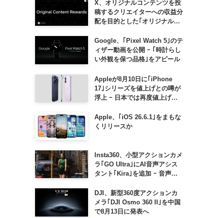
X、オリジナルコンテンツを投
稿するクリエイターへの収益分
配を目的とした｢オリジナルコ
ンテンツ報酬プログラム｣を導
入へ ｰ 従来の｢収益分配｣は廃
Google、｢Pixel Watch 5｣のテ
止
ィザー動画を公開 ｰ ｢時計らし
い外観を保つ品格｣をアピール
Appleが8月10日に｢iPhone
17｣シリーズを値上げとの噂が
浮上 ｰ 日本では再度値上げの
可能性も?!
Apple、｢iOS 26.6.1｣をまもな
くリリースか
Insta360、小型アクションカメ
ラ｢GO Ultra｣にAI音声アシス
タント｢Kira｣を追加 ｰ 音声で
質問したり、リアルタイム翻訳
などが利用可能に
DJI、新型360度アクションカ
メラ｢DJI Osmo 360 II｣を中国
で8月13日に発表へ