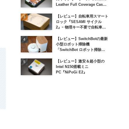
Leather Full Coverage Case
for iPhone 16 Pro｣
【レビュー】自転車用スマート
ロック『SESAMI サイクル
2』ｰ 物理キー不要で自転車の
解錠が超簡単に
【レビュー】SwitchBotの最新
小型ロボット掃除機
「SwitchBot ロボット掃除機
K11+」
【レビュー】激安＆超小型の
Intel N150搭載ミニ
PC『NiPoGi E2』