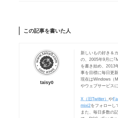
この記事を書いた人
新しいもの好き＆ガ
の、2005年9月に｢
を書き始め、201
事を目標に毎日更
現在はWindows（
taisy0
やウェブサービス
X（旧Twitter）
や
Fa
mixi2
をフォローし
また、毎日多数の