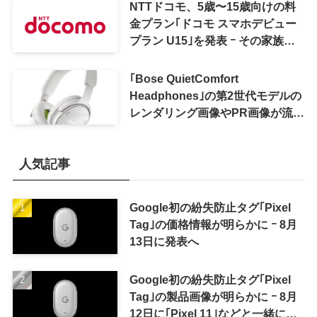
NTTドコモ、5歳〜15歳向けの料
金プラン｢ドコモ スマホデビュー
プラン U15｣を発表 ｰ その家族が
おトクになる｢ドコモ 親子割｣も
｢Bose QuietComfort
Headphones｣の第2世代モデルの
レンダリング画像やPR画像が流出
ｰ まもなく発表か
人気記事
Google初の紛失防止タグ｢Pixel
Tag｣の価格情報が明らかに ｰ 8月
13日に発表へ
Google初の紛失防止タグ｢Pixel
Tag｣の製品画像が明らかに ｰ 8月
12日に｢Pixel 11｣などと一緒に発