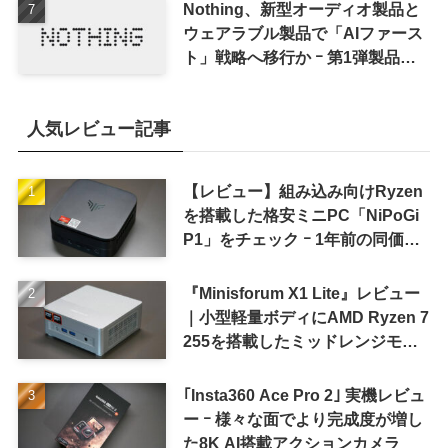
Nothing、新型オーディオ製品と
ウェアラブル製品で「AIファース
ト」戦略へ移行か ｰ 第1弾製品は
8〜9月に順次発表との情報
人気レビュー記事
【レビュー】組み込み向けRyzen
を搭載した格安ミニPC「NiPoGi
P1」をチェック ｰ 1年前の同価格
帯モデルより高性能
『Minisforum X1 Lite』レビュー
｜小型軽量ボディにAMD Ryzen 7
255を搭載したミッドレンジモデ
ル
｢Insta360 Ace Pro 2｣ 実機レビュ
ー ｰ 様々な面でより完成度が増し
た8K AI搭載アクションカメラ