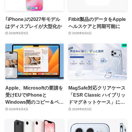
｢iPhone｣の2027年モデル
Fitbit製品のデータをApple
はディスプレイが大型化か
ヘルスケアと同期可能に
2026年8月5日
2026年8月4日
Apple、Microsoftの要請を
MagSafe対応クリアケース
受けEUでiPhoneと
「ESR Classic ハイブリッ
Windows間のコピー＆ペー
ドマグネットケース」に黄
スト機能を提供へ
ばみへの耐久性を向上させ
2026年8月4日
2026年8月3日
た改良版が登場