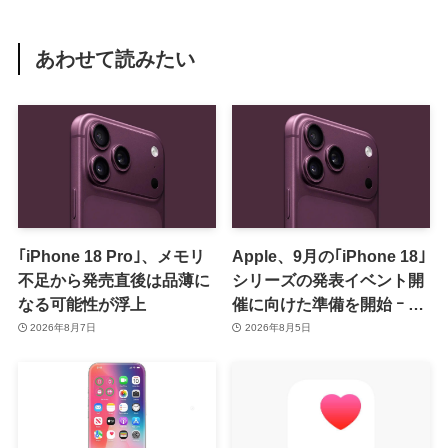
あわせて読みたい
｢iPhone 18 Pro｣、メモリ
Apple、9月の｢iPhone 18｣
不足から発売直後は品薄に
シリーズの発表イベント開
なる可能性が浮上
催に向けた準備を開始 ｰ 9
月8日か9月9日に開催見込
2026年8月7日
2026年8月5日
み