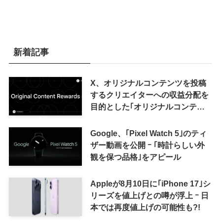
新着記事
X、オリジナルコンテンツを投稿
するクリエイターへの収益分配を
目的とした｢オリジナルコンテン
ツ報酬プログラム｣を導入へ ｰ 従
来の｢収益分配｣は廃止
Google、｢Pixel Watch 5｣のティ
ザー動画を公開 ｰ ｢時計らしい外
観を保つ品格｣をアピール
Appleが8月10日に｢iPhone 17｣シ
リーズを値上げとの噂が浮上 ｰ 日
本では再度値上げの可能性も?!