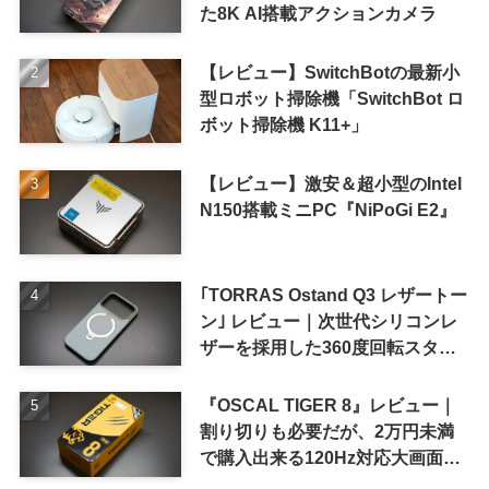
た8K AI搭載アクションカメラ
【レビュー】SwitchBotの最新小
型ロボット掃除機「SwitchBot ロ
ボット掃除機 K11+」
【レビュー】激安＆超小型のIntel
N150搭載ミニPC『NiPoGi E2』
｢TORRAS Ostand Q3 レザートー
ン｣ レビュー｜次世代シリコンレ
ザーを採用した360度回転スタン
ド搭載ケース
『OSCAL TIGER 8』レビュー｜
割り切りも必要だが、2万円未満
で購入出来る120Hz対応大画面ス
マホ