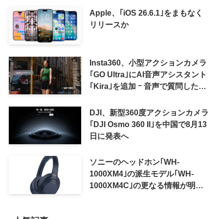
Apple、｢iOS 26.6.1｣をまもなく
リリースか
Insta360、小型アクションカメラ
｢GO Ultra｣にAI音声アシスタント
｢Kira｣を追加 ｰ 音声で質問した
り、リアルタイム翻訳などが利用
可能に
DJI、新型360度アクションカメラ
｢DJI Osmo 360 II｣を中国で8月13
日に発表へ
ソニーのヘッドホン｢WH-
1000XM4｣の派生モデル｢WH-
1000XM4C｣の更なる情報が明ら
かに