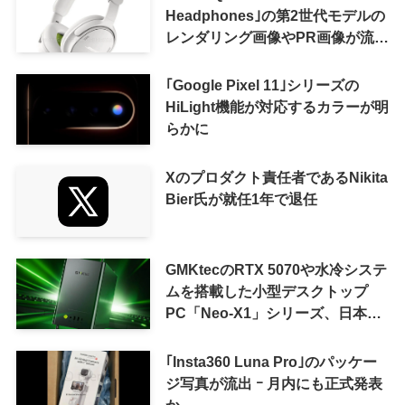
Headphones｣の第2世代モデルの
レンダリング画像やPR画像が流出
ｰ まもなく発表か
｢Google Pixel 11｣シリーズの
HiLight機能が対応するカラーが明
らかに
Xのプロダクト責任者であるNikita
Bier氏が就任1年で退任
GMKtecのRTX 5070や水冷システ
ムを搭載した小型デスクトップ
PC「Neo-X1」シリーズ、日本で
も9月中旬に発売へ
｢Insta360 Luna Pro｣のパッケー
ジ写真が流出 ｰ 月内にも正式発表
か