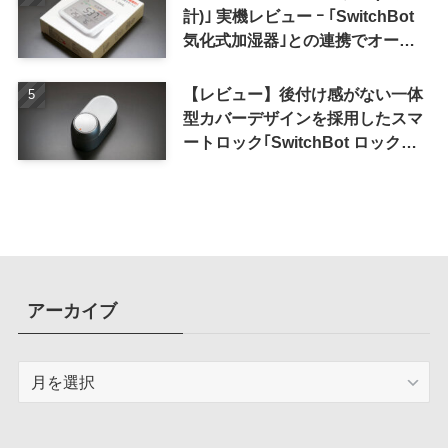
計)｣ 実機レビュー ｰ ｢SwitchBot
気化式加湿器｣との連携でオート
メーション化が便利
【レビュー】後付け感がない一体
型カバーデザインを採用したスマ
ートロック｢SwitchBot ロック
Ultra｣｜充電式バッテリーも標準
採用
アーカイブ
ア
ー
カ
イ