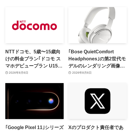
NTTドコモ、5歳〜15歳向
｢Bose QuietComfort
けの料金プラン｢ドコモ ス
Headphones｣の第2世代モ
マホデビュープラン U15｣
デルのレンダリング画像や
を発表 ｰ その家族がおトク
PR画像が流出 ｰ まもなく
2026年8月6日
2026年8月6日
になる｢ドコモ 親子割｣も
発表か
｢Google Pixel 11｣シリーズ
Xのプロダクト責任者であ