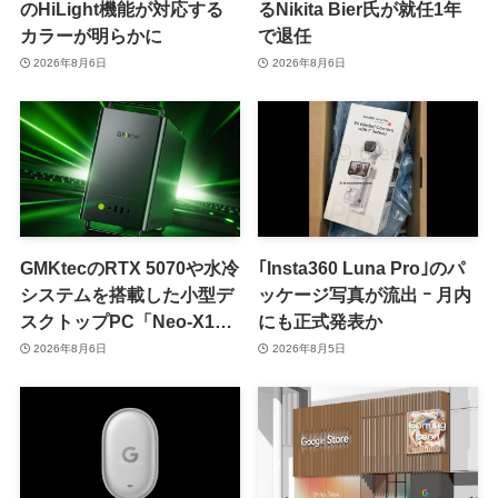
のHiLight機能が対応する
るNikita Bier氏が就任1年
カラーが明らかに
で退任
2026年8月6日
2026年8月6日
GMKtecのRTX 5070や水冷
｢Insta360 Luna Pro｣のパ
システムを搭載した小型デ
ッケージ写真が流出 ｰ 月内
スクトップPC「Neo-X1」
にも正式発表か
シリーズ、日本でも9月中
2026年8月6日
2026年8月5日
旬に発売へ