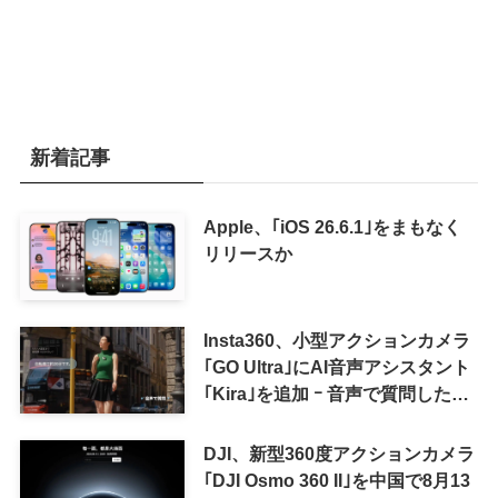
新着記事
Apple、｢iOS 26.6.1｣をまもなく
リリースか
Insta360、小型アクションカメラ
｢GO Ultra｣にAI音声アシスタント
｢Kira｣を追加 ｰ 音声で質問した
り、リアルタイム翻訳などが利用
可能に
DJI、新型360度アクションカメラ
｢DJI Osmo 360 II｣を中国で8月13