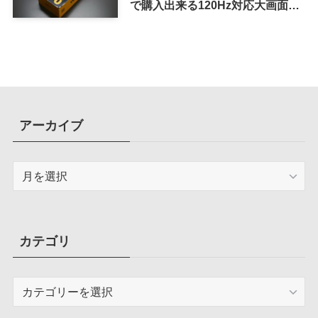
で購入出来る120Hz対応大画面ス
マホ
アーカイブ
ア
ー
カ
イ
ブ
カテゴリ
カ
テ