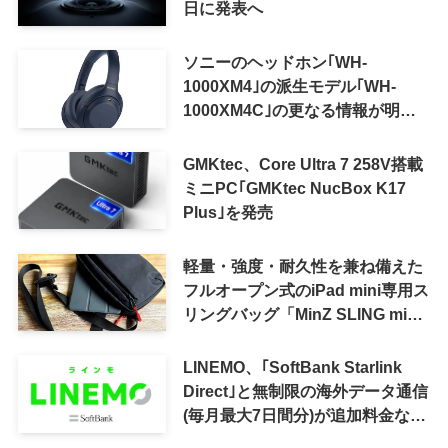
日に発表へ
ソニーのヘッドホン｢WH-
1000XM4｣の派生モデル｢WH-
1000XM4C｣の更なる情報が明ら
かに
GMKtec、Core Ultra 7 258V搭載
ミニPC｢GMKtec NucBox K17
Plus｣を発売
軽量・強度・耐久性を兼ね備えた
フルオープン式のiPad mini専用ス
リングバッグ「MinZ SLING mini
for iPad mini」発売
LINEMO、｢SoftBank Starlink
Direct｣と無制限の海外データ通信
(毎月最大7日間分)が追加料金なし
で利用可能に