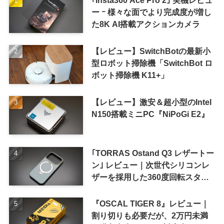
｢Insta360 Ace Pro 2｣ 実機レビュ
ー ｰ 様々な面でより完成度が増し
た8K AI搭載アクションカメラ
【レビュー】SwitchBotの最新小
型ロボット掃除機「SwitchBot ロ
ボット掃除機 K11+」
【レビュー】激安＆超小型のIntel
N150搭載ミニPC『NiPoGi E2』
｢TORRAS Ostand Q3 レザートー
ン｣ レビュー｜次世代シリコンレ
ザーを採用した360度回転スタン
ド搭載ケース
『OSCAL TIGER 8』レビュー｜
割り切りも必要だが、2万円未満