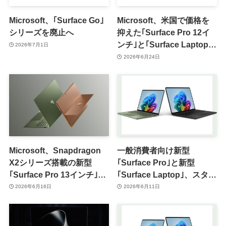
Microsoft、｢Surface Go｣
Microsoft、米国で価格を
シリーズを廃止へ
抑えた｢Surface Pro 12イ
ンチ｣と｢Surface Laptop
2026年7月1日
13インチ｣の8GB RAMモデ
2026年6月24日
ルを投入
Microsoft、Snapdragon
一般消費者向け新型
X2シリーズ搭載の新型
｢Surface Pro｣と新型
｢Surface Pro 13インチ｣と
｢Surface Laptop｣、スター
｢Surface Laptop 13.8/15イ
ト価格は値上げか ｰ
2026年6月16日
2026年6月11日
ンチ｣を発表
｢Surface Pro｣は大幅値上
げの可能性も