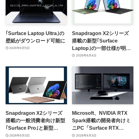
｢Surface Laptop Ultra｣の
Snapdragon X2シリーズ
壁紙がダウンロード可能に
搭載の新型｢Surface
Laptop｣の一部仕様が明ら
2026年6月5日
かに
2026年6月4日
Snapdragon X2シリーズ
Microsoft、NVIDIA RTX
搭載の一般消費者向け新型
Spark搭載の開発者向けミ
｢Surface Pro｣と新型
ニPC「Surface RTX
｢Surface Laptop｣は6月16
Spark Dev Box」を発表
2026年6月3日
2026年6月3日