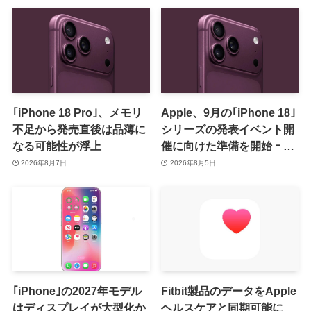
｢iPhone 18 Pro｣、メモリ
Apple、9月の｢iPhone 18｣
不足から発売直後は品薄に
シリーズの発表イベント開
なる可能性が浮上
催に向けた準備を開始 ｰ 9
月8日か9月9日に開催見込
2026年8月7日
2026年8月5日
み
｢iPhone｣の2027年モデル
Fitbit製品のデータをApple
はディスプレイが大型化か
ヘルスケアと同期可能に