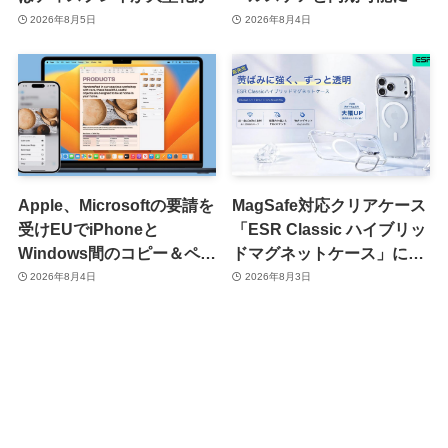
2026年8月5日
2026年8月4日
Apple、Microsoftの要請を
MagSafe対応クリアケース
受けEUでiPhoneと
「ESR Classic ハイブリッ
Windows間のコピー＆ペー
ドマグネットケース」に黄
スト機能を提供へ
ばみへの耐久性を向上させ
2026年8月4日
2026年8月3日
た改良版が登場