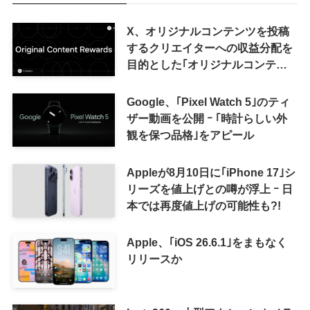
X、オリジナルコンテンツを投稿
するクリエイターへの収益分配を
目的とした｢オリジナルコンテン
ツ報酬プログラム｣を導入へ ｰ 従
来の｢収益分配｣は廃止
Google、｢Pixel Watch 5｣のティ
ザー動画を公開 ｰ ｢時計らしい外
観を保つ品格｣をアピール
Appleが8月10日に｢iPhone 17｣シ
リーズを値上げとの噂が浮上 ｰ 日
本では再度値上げの可能性も?!
Apple、｢iOS 26.6.1｣をまもなく
リリースか