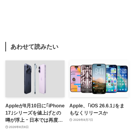
あわせて読みたい
Appleが8月10日に｢iPhone
Apple、｢iOS 26.6.1｣をま
17｣シリーズを値上げとの
もなくリリースか
噂が浮上 ｰ 日本では再度値
2026年8月7日
上げの可能性も?!
2026年8月8日