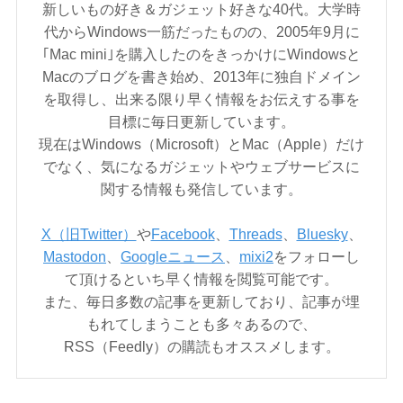
新しいもの好き＆ガジェット好きな40代。大学時
代からWindows一筋だったものの、2005年9月に
｢Mac mini｣を購入したのをきっかけにWindowsと
Macのブログを書き始め、2013年に独自ドメイン
を取得し、出来る限り早く情報をお伝えする事を
目標に毎日更新しています。
現在はWindows（Microsoft）とMac（Apple）だけ
でなく、気になるガジェットやウェブサービスに
関する情報も発信しています。
X（旧Twitter）
や
Facebook
、
Threads
、
Bluesky
、
Mastodon
、
Googleニュース
、
mixi2
をフォローし
て頂けるといち早く情報を閲覧可能です。
また、毎日多数の記事を更新しており、記事が埋
もれてしまうことも多々あるので、
RSS（Feedly）の購読もオススメします。