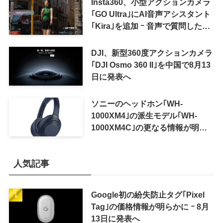
Insta360、小型アクションカメラ
｢GO Ultra｣にAI音声アシスタント
｢Kira｣を追加 ｰ 音声で質問した
り、リアルタイム翻訳などが利用
可能に
DJI、新型360度アクションカメラ
｢DJI Osmo 360 II｣を中国で8月13
日に発表へ
ソニーのヘッドホン｢WH-
1000XM4｣の派生モデル｢WH-
1000XM4C｣の更なる情報が明ら
かに
人気記事
Google初の紛失防止タグ｢Pixel
Tag｣の価格情報が明らかに ｰ 8月
13日に発表へ