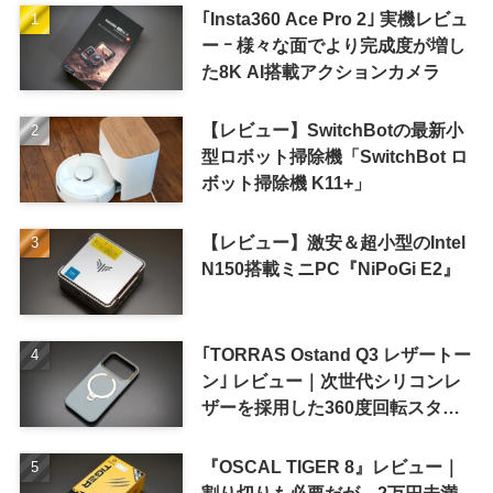
｢Insta360 Ace Pro 2｣ 実機レビュ
ー ｰ 様々な面でより完成度が増し
た8K AI搭載アクションカメラ
【レビュー】SwitchBotの最新小
型ロボット掃除機「SwitchBot ロ
ボット掃除機 K11+」
【レビュー】激安＆超小型のIntel
N150搭載ミニPC『NiPoGi E2』
｢TORRAS Ostand Q3 レザートー
ン｣ レビュー｜次世代シリコンレ
ザーを採用した360度回転スタン
ド搭載ケース
『OSCAL TIGER 8』レビュー｜
割り切りも必要だが、2万円未満