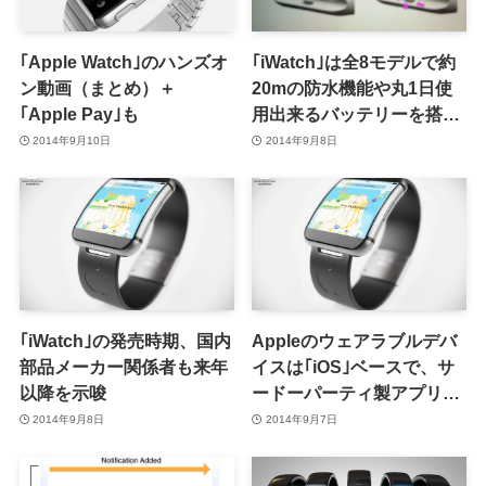
｢Apple Watch｣のハンズオ
｢iWatch｣は全8モデルで約
ン動画（まとめ）＋
20mの防水機能や丸1日使
｢Apple Pay｣も
用出来るバッテリーを搭載
か ｰ 部品のCAD画面の写真
2014年9月10日
2014年9月8日
が流出?!
｢iWatch｣の発売時期、国内
Appleのウェアラブルデバ
部品メーカー関係者も来年
イスは｢iOS｣ベースで、サ
以降を示唆
ードーパーティ製アプリを
起動可能
2014年9月8日
2014年9月7日