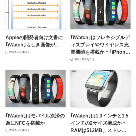
Appleの開発者向け文書に
｢iWatch｣はフレキシブルデ
｢iWatch｣らしき画像が…
ィスプレイやワイヤレス充
電機能を搭載か ｰ ｢iPhone
2014年9月6日
6｣は”片手操作モード”を搭
2014年9月5日
載との情報も
｢IWatch｣はモバイル決済の
｢iWatch｣は1.3インチと1.5
為にNFCを搭載か
インチの2サイズ構成か ｰ
RAMは512MB、ストレー
2014年9月5日