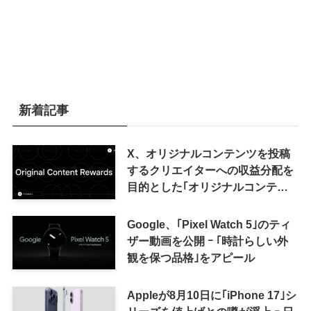
新着記事
X、オリジナルコンテンツを投稿
するクリエイターへの収益分配を
目的とした｢オリジナルコンテン
ツ報酬プログラム｣を導入へ ｰ 従
来の｢収益分配｣は廃止
Google、｢Pixel Watch 5｣のティ
ザー動画を公開 ｰ ｢時計らしい外
観を保つ品格｣をアピール
Appleが8月10日に｢iPhone 17｣シ