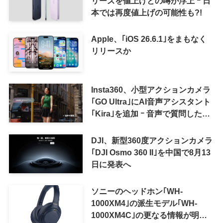
リーズを値上げとの噂が浮上 ｰ 日
本では再度値上げの可能性も?!
Apple、｢iOS 26.6.1｣をまもなく
リリースか
Insta360、小型アクションカメラ
｢GO Ultra｣にAI音声アシスタント
｢Kira｣を追加 ｰ 音声で質問した
り、リアルタイム翻訳などが利用
可能に
DJI、新型360度アクションカメラ
｢DJI Osmo 360 II｣を中国で8月13
日に発表へ
ソニーのヘッドホン｢WH-
1000XM4｣の派生モデル｢WH-
1000XM4C｣の更なる情報が明ら