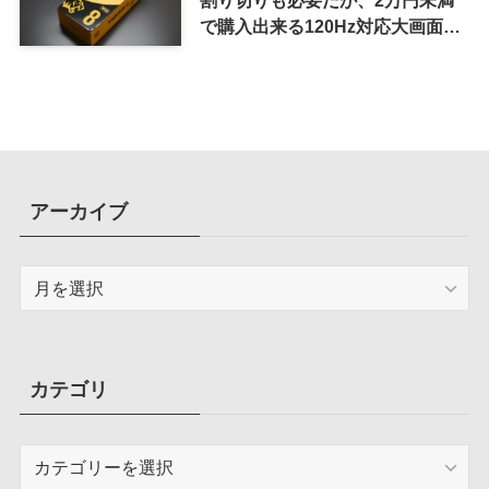
で購入出来る120Hz対応大画面ス
マホ
アーカイブ
ア
ー
カ
イ
ブ
カテゴリ
カ
テ