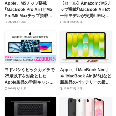
Apple、M5チップ搭載
【セール】AmazonでM5チ
｢MacBook Pro Air｣とM5
ップ搭載｢MacBook Air｣の
Pro/M5 Maxチップ搭載
一部モデルが実質6.9%オフ
｢MacBook Pro｣の整備済
で販売中
2026年6月26日
2026年5月20日
み品を販売開始
ヨドバシやビックカメラで
Apple、｢MacBook Neo｣
25歳以下を対象とした
や｢MacBook Air (M5)｣など
Apple製品の学割キャンペ
新製品のバッテリーの最大
ーンを実施中｜最新の
充放電回数の情報を公開
2026年3月11日
2026年3月11日
｢MacBook Air｣や
｢MacBook Neo｣｢iPad
Air｣が対象