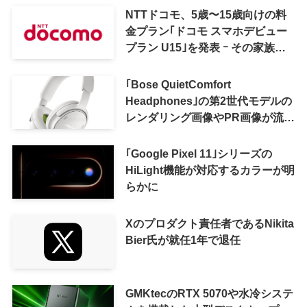
NTTドコモ、5歳〜15歳向けの料
金プラン｢ドコモ スマホデビュー
プラン U15｣を発表 ｰ その家族が
おトクになる｢ドコモ 親子割｣も
｢Bose QuietComfort
Headphones｣の第2世代モデルの
レンダリング画像やPR画像が流出
ｰ まもなく発表か
｢Google Pixel 11｣シリーズの
HiLight機能が対応するカラーが明
らかに
Xのプロダクト責任者であるNikita
Bier氏が就任1年で退任
GMKtecのRTX 5070や水冷システ