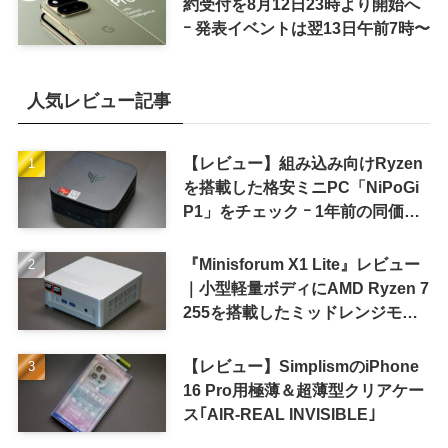
約受付を8月12日23時より開始へ
ｰ 発表イベントは翌13日午前7時〜
人気レビュー記事
【レビュー】組み込み向けRyzen
を搭載した格安ミニPC「NiPoGi
P1」をチェック ｰ 1年前の同価格
帯モデルより高性能
『Minisforum X1 Lite』レビュー
｜小型軽量ボディにAMD Ryzen 7
255を搭載したミッドレンジモデ
ル
【レビュー】SimplismのiPhone
16 Pro用極薄＆超薄型クリアケー
ス｢AIR-REAL INVISIBLE｣