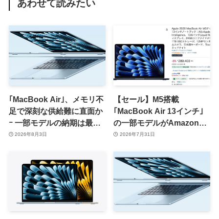
あわせて読みたい
｢MacBook Air｣、メモリ不
【セール】M5搭載
足で深刻な供給難に直面か
｢MacBook Air 13インチ｣
ｰ 一部モデルの納期は最短
の一部モデルがAmazonで
でも8月下旬に
実質最大10％オフに
2026年8月3日
2026年7月31日