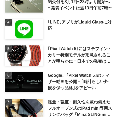
約受付を8月12日23時より開始へ
ｰ 発表イベントは翌13日午前7時〜
｢LINE｣アプリがLiquid Glassに対
応
｢Pixel Watch 5｣にはステフィン・
カリー特別モデルが用意されるこ
とが明らかに ｰ 日本での発売は期
待しない方が良さそう
Google、｢Pixel Watch 5｣のティ
ザー動画を公開 ｰ ｢時計らしい外
観を保つ品格｣をアピール
軽量・強度・耐久性を兼ね備えた
フルオープン式のiPad mini専用ス
リングバッグ「MinZ SLING mini