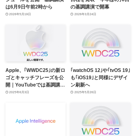
は6月9日午前2時から
の基調講演で開幕
2026年5月19日
2026年3月24日
Apple、｢WWDC25｣の新ロ
｢watchOS 12｣や｢tvOS 19｣
ゴとキャッチフレーズを公
も｢iOS19｣と同様にデザイ
開｜YouTubeでは基調講演
ン刷新へ
のライブ配信ページも公開
2025年6月3日
2025年5月26日