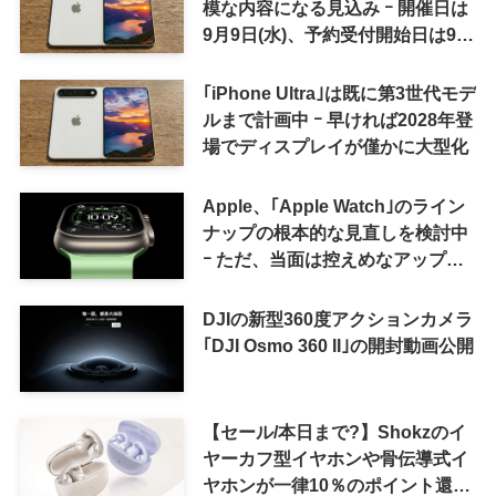
模な内容になる見込み ｰ 開催日は
9月9日(水)、予約受付開始日は9月
12日(土)の予想
｢iPhone Ultra｣は既に第3世代モデ
ルまで計画中 ｰ 早ければ2028年登
場でディスプレイが僅かに大型化
Apple、｢Apple Watch｣のライン
ナップの根本的な見直しを検討中
ｰ ただ、当面は控えめなアップグ
レードが続く見通し
DJIの新型360度アクションカメラ
｢DJI Osmo 360 II｣の開封動画公開
【セール/本日まで?】Shokzのイ
ヤーカフ型イヤホンや骨伝導式イ
ヤホンが一律10％のポイント還元