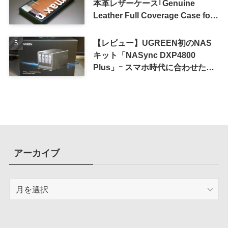
本革レザーケース｢Genuine
Leather Full Coverage Case for
iPhone 16 Pro｣
【レビュー】UGREEN初のNAS
キット「NASync DXP4800
Plus」ｰ スマホ時代に合わせた設
計で、写真や動画によるスマホの
容量圧迫問題も解決
アーカイブ
ア
ー
カ
イ