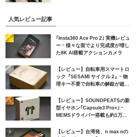
for iPad mini」発売
人気レビュー記事
｢Insta360 Ace Pro 2｣ 実機レビュ
ー ｰ 様々な面でより完成度が増し
た8K AI搭載アクションカメラ
【レビュー】自転車用スマートロ
ック『SESAMI サイクル 2』ｰ 物
理キー不要で自転車の解錠が超簡
単に
【レビュー】SOUNDPEATSの新
型イヤホン｢Capsule3 Pro+｣ ｰ
MEMSドライバー搭載も約1万円
の高コスパが特徴
【レビュー】台湾発、n max nの