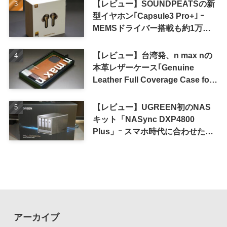
【レビュー】SOUNDPEATSの新
型イヤホン｢Capsule3 Pro+｣ ｰ
MEMSドライバー搭載も約1万円
の高コスパが特徴
【レビュー】台湾発、n max nの
本革レザーケース｢Genuine
Leather Full Coverage Case for
iPhone 16 Pro｣
【レビュー】UGREEN初のNAS
キット「NASync DXP4800
Plus」ｰ スマホ時代に合わせた設
計で、写真や動画によるスマホの
容量圧迫問題も解決
アーカイブ