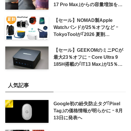
17 Pro Max｣からの容量増加を確
認
【セール】NOMAD製Apple
Watchバンドが25％オフなど ｰ
TokyoToolが｢2026 夏割
SUMMER SALE｣を開催中
【セール】GEEKOMのミニPCが
最大23％オフに ｰ Core Ultra 9
185H搭載の｢IT13 Max｣が15％オ
フなど
人気記事
Google初の紛失防止タグ｢Pixel
Tag｣の価格情報が明らかに ｰ 8月
13日に発表へ