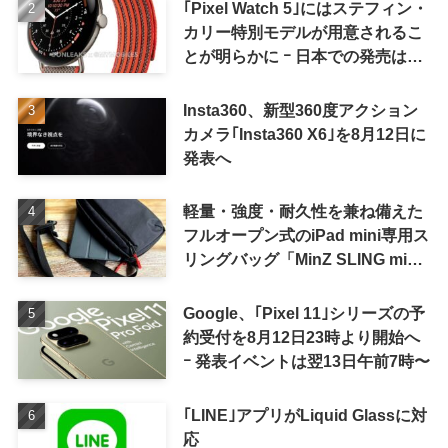
｢Pixel Watch 5｣にはステフィン・
カリー特別モデルが用意されるこ
とが明らかに ｰ 日本での発売は期
待しない方が良さそう
Insta360、新型360度アクション
カメラ｢Insta360 X6｣を8月12日に
発表へ
軽量・強度・耐久性を兼ね備えた
フルオープン式のiPad mini専用ス
リングバッグ「MinZ SLING mini
for iPad mini」発売
Google、｢Pixel 11｣シリーズの予
約受付を8月12日23時より開始へ
ｰ 発表イベントは翌13日午前7時〜
｢LINE｣アプリがLiquid Glassに対
応