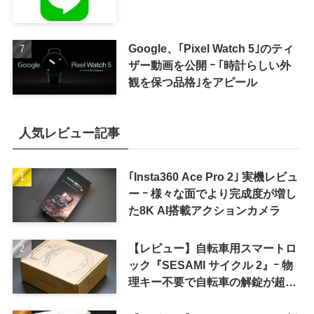
Google、｢Pixel Watch 5｣のティ
ザー動画を公開 ｰ ｢時計らしい外
観を保つ品格｣をアピール
人気レビュー記事
｢Insta360 Ace Pro 2｣ 実機レビュ
ー ｰ 様々な面でより完成度が増し
た8K AI搭載アクションカメラ
【レビュー】自転車用スマートロ
ック『SESAMI サイクル 2』ｰ 物
理キー不要で自転車の解錠が超簡
単に