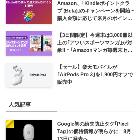
Amazon、｢Kindleポイントクラ
ブ (Beta)｣のキャンペーンを開始 ｰ
購入金額に応じて来月のポイント
還元率アップ
【3日間限定】今週末は3,000冊以
上の｢アツいスポーツマンガ｣が対
象!! ｰ ｢Amazonマンガ毎週末セー
ル｣がスタート
【セール】楽天モバイルが
｢AirPods Pro 3｣を1,900円オフで
販売中
人気記事
Google初の紛失防止タグ｢Pixel
Tag｣の価格情報が明らかに ｰ 8月
13日に発表へ