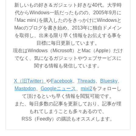
新しいもの好き＆ガジェット好きな40代。大学時
代からWindows一筋だったものの、2005年9月に
｢Mac mini｣を購入したのをきっかけにWindowsと
Macのブログを書き始め、2013年に独自ドメイン
を取得し、出来る限り早く情報をお伝えする事を
目標に毎日更新しています。
現在はWindows（Microsoft）とMac（Apple）だけ
でなく、気になるガジェットやウェブサービスに
関する情報も発信しています。
X（旧Twitter）
や
Facebook
、
Threads
、
Bluesky
、
Mastodon
、
Googleニュース
、
mixi2
をフォローし
て頂けるといち早く情報を閲覧可能です。
また、毎日多数の記事を更新しており、記事が埋
もれてしまうことも多々あるので、
RSS（Feedly）の購読もオススメします。