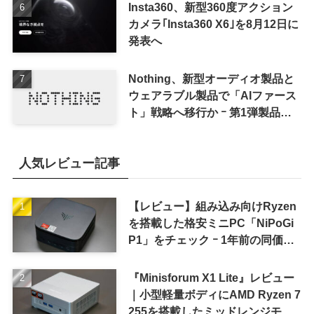
Insta360、新型360度アクション
カメラ｢Insta360 X6｣を8月12日に
発表へ
Nothing、新型オーディオ製品と
ウェアラブル製品で「AIファース
ト」戦略へ移行か ｰ 第1弾製品は
8〜9月に順次発表との情報
人気レビュー記事
【レビュー】組み込み向けRyzen
を搭載した格安ミニPC「NiPoGi
P1」をチェック ｰ 1年前の同価格
帯モデルより高性能
『Minisforum X1 Lite』レビュー
｜小型軽量ボディにAMD Ryzen 7
255を搭載したミッドレンジモデ