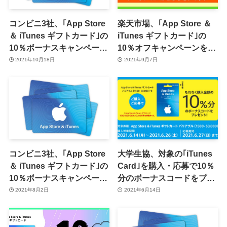
コンビニ3社、｢App Store
楽天市場、｢App Store ＆
＆ iTunes ギフトカード｣の
iTunes ギフトカード｣の
10％ボーナスキャンペーン
10％オフキャンペーンを開
を開始（10月24日まで）
催中（9月10日まで）
2021年10月18日
2021年9月7日
コンビニ3社、｢App Store
大学生協、対象の｢iTunes
＆ iTunes ギフトカード｣の
Card｣を購入・応募で10％
10％ボーナスキャンペーン
分のボーナスコードをプレ
を開始（8月15日まで）
ゼントするキャンペーンを
2021年8月2日
2021年6月14日
開催中