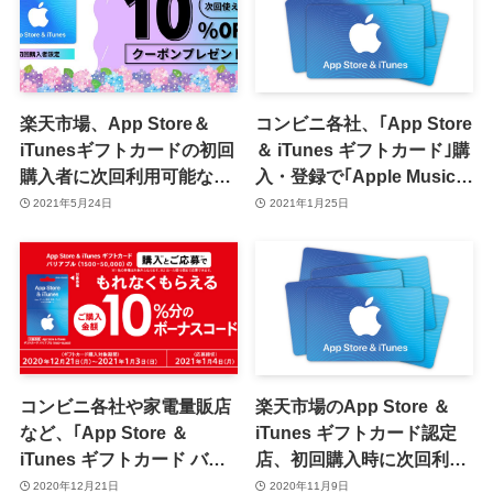
楽天市場、App Store＆
コンビニ各社、｢App Store
iTunesギフトカードの初回
＆ iTunes ギフトカード｣購
購入者に次回利用可能な
入・登録で｢Apple Music｣
10%オフクーポン配布キャ
の1か月無料コードをプレ
2021年5月24日
2021年1月25日
ンペーンを実施中
ゼントするキャンペーンを
開始
コンビニ各社や家電量販店
楽天市場のApp Store ＆
など、｢App Store ＆
iTunes ギフトカード認定
iTunes ギフトカード バリ
店、初回購入時に次回利用
アブル｣の10％ボーナスキ
出来る10%オフクーポンを
2020年12月21日
2020年11月9日