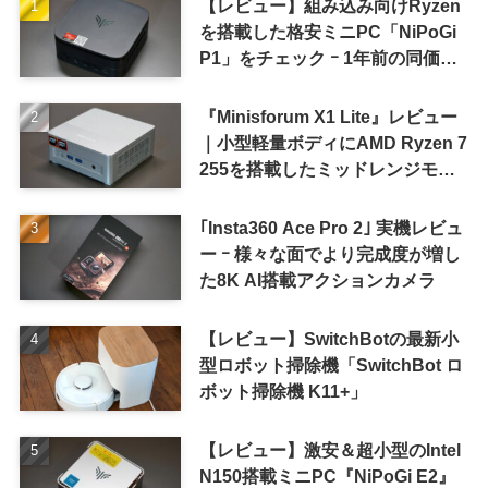
【レビュー】組み込み向けRyzen
を搭載した格安ミニPC「NiPoGi
P1」をチェック ｰ 1年前の同価格
帯モデルより高性能
『Minisforum X1 Lite』レビュー
｜小型軽量ボディにAMD Ryzen 7
255を搭載したミッドレンジモデ
ル
｢Insta360 Ace Pro 2｣ 実機レビュ
ー ｰ 様々な面でより完成度が増し
た8K AI搭載アクションカメラ
【レビュー】SwitchBotの最新小
型ロボット掃除機「SwitchBot ロ
ボット掃除機 K11+」
【レビュー】激安＆超小型のIntel
N150搭載ミニPC『NiPoGi E2』