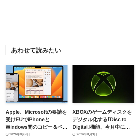
あわせて読みたい
Apple、Microsoftの要請を
XBOXのゲームディスクを
受けEUでiPhoneと
デジタル化する｢Disc to
Windows間のコピー＆ペー
Digital｣機能、今月中に提
スト機能を提供へ
供開始か
2026年8月4日
2026年8月3日