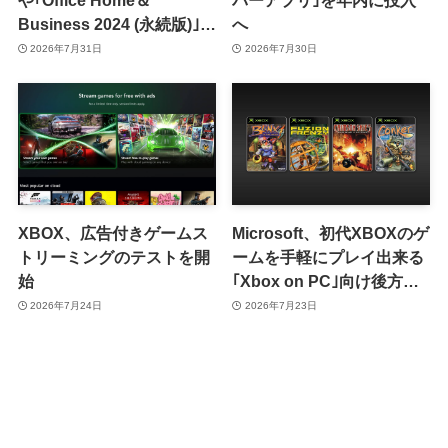
や｢Office Home＆
パーアプリ｣を年内に投入
Business 2024 (永続版)｣が
へ
｢Amazon暮らし応援サマ
2026年7月31日
2026年7月30日
ーセール｣で最大12％オフ
に
XBOX、広告付きゲームス
Microsoft、初代XBOXのゲ
トリーミングのテストを開
ームを手軽にプレイ出来る
始
｢Xbox on PC｣向け後方互
換性機能を発表
2026年7月24日
2026年7月23日