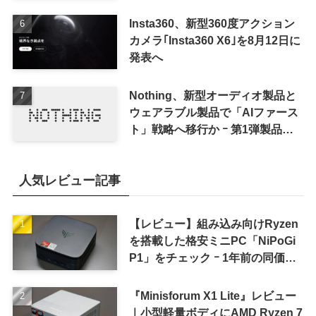
Insta360、新型360度アクション
カメラ｢Insta360 X6｣を8月12日に
発表へ
Nothing、新型オーディオ製品と
ウェアラブル製品で「AIファース
ト」戦略へ移行か ｰ 第1弾製品は
8〜9月に順次発表との情報
人気レビュー記事
【レビュー】組み込み向けRyzen
を搭載した格安ミニPC「NiPoGi
P1」をチェック ｰ 1年前の同価格
帯モデルより高性能
『Minisforum X1 Lite』レビュー
｜小型軽量ボディにAMD Ryzen 7