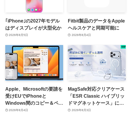
｢iPhone｣の2027年モデル
Fitbit製品のデータをApple
はディスプレイが大型化か
ヘルスケアと同期可能に
2026年8月5日
2026年8月4日
Apple、Microsoftの要請を
MagSafe対応クリアケース
受けEUでiPhoneと
「ESR Classic ハイブリッ
Windows間のコピー＆ペー
ドマグネットケース」に黄
スト機能を提供へ
ばみへの耐久性を向上させ
2026年8月4日
2026年8月3日
た改良版が登場