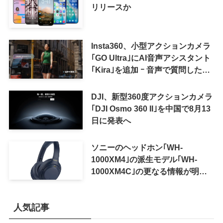
リリースか
Insta360、小型アクションカメラ
｢GO Ultra｣にAI音声アシスタント
｢Kira｣を追加 ｰ 音声で質問した
り、リアルタイム翻訳などが利用
可能に
DJI、新型360度アクションカメラ
｢DJI Osmo 360 II｣を中国で8月13
日に発表へ
ソニーのヘッドホン｢WH-
1000XM4｣の派生モデル｢WH-
1000XM4C｣の更なる情報が明ら
かに
人気記事