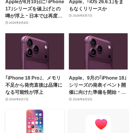
Appleが8月10日に｢iPhone
Apple、｢iOS 26.6.1｣をま
17｣シリーズを値上げとの
もなくリリースか
噂が浮上 ｰ 日本では再度値
2026年8月7日
上げの可能性も?!
2026年8月8日
｢iPhone 18 Pro｣、メモリ
Apple、9月の｢iPhone 18｣
不足から発売直後は品薄に
シリーズの発表イベント開
なる可能性が浮上
催に向けた準備を開始 ｰ 9
月8日か9月9日に開催見込
2026年8月7日
2026年8月5日
み