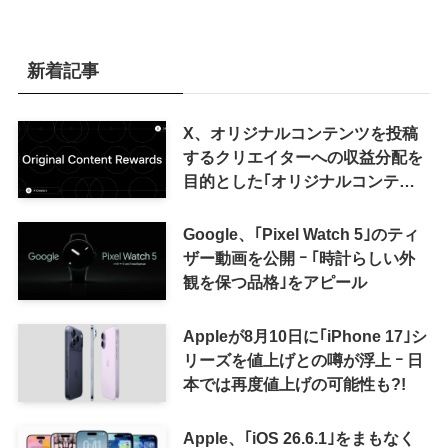
新着記事
X、オリジナルコンテンツを投稿
するクリエイターへの収益分配を
目的とした｢オリジナルコンテン
ツ報酬プログラム｣を導入へ ｰ 従
来の｢収益分配｣は廃止
Google、｢Pixel Watch 5｣のティ
ザー動画を公開 ｰ ｢時計らしい外
観を保つ品格｣をアピール
Appleが8月10日に｢iPhone 17｣シ
リーズを値上げとの噂が浮上 ｰ 日
本では再度値上げの可能性も?!
Apple、｢iOS 26.6.1｣をまもなく