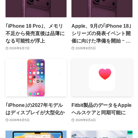
｢iPhone 18 Pro｣、メモリ
Apple、9月の｢iPhone 18｣
不足から発売直後は品薄に
シリーズの発表イベント開
なる可能性が浮上
催に向けた準備を開始 ｰ 9
月8日か9月9日に開催見込
2026年8月7日
2026年8月5日
み
｢iPhone｣の2027年モデル
Fitbit製品のデータをApple
はディスプレイが大型化か
ヘルスケアと同期可能に
2026年8月5日
2026年8月4日