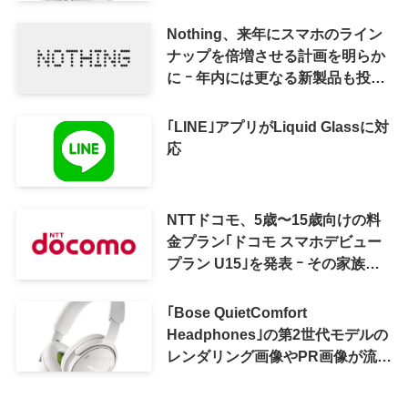
Nothing、来年にスマホのライン
ナップを倍増させる計画を明らか
に ｰ 年内には更なる新製品も投入
へ
｢LINE｣アプリがLiquid Glassに対
応
NTTドコモ、5歳〜15歳向けの料
金プラン｢ドコモ スマホデビュー
プラン U15｣を発表 ｰ その家族が
おトクになる｢ドコモ 親子割｣も
｢Bose QuietComfort
Headphones｣の第2世代モデルの
レンダリング画像やPR画像が流出
ｰ まもなく発表か