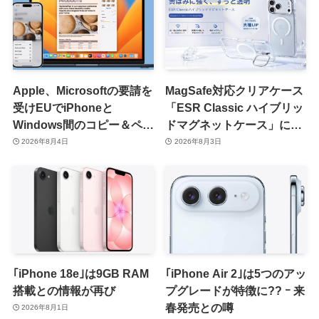
Apple、Microsoftの要請を
MagSafe対応クリアケース
受けEUでiPhoneと
「ESR Classic ハイブリッ
Windows間のコピー＆ペー
ドマグネットケース」に黄
スト機能を提供へ
ばみへの耐久性を向上させ
2026年8月4日
2026年8月3日
た改良版が登場
｢iPhone 18e｣は9GB RAM
｢iPhone Air 2｣は5つのアッ
搭載との情報が再び
プグレードが特徴に?? ｰ 来
春発売との噂
2026年8月1日