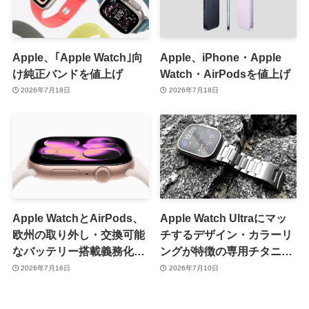
Apple、｢Apple Watch｣向
Apple、iPhone・Apple
け純正バンドを値上げ
Watch・AirPodsを値上げ
2026年7月18日
2026年7月18日
Apple WatchとAirPods、
Apple Watch Ultraにマッ
欧州の取り外し・交換可能
チするデザイン・カラーリ
なバッテリー搭載義務化の
ングが特徴の専用チタニウ
対象外に
ムバンド「MinZ TITANIUM
2026年7月16日
2026年7月10日
26」発売