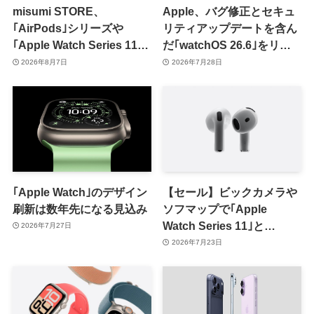
misumi STORE、
Apple、バグ修正とセキュ
｢AirPods｣シリーズや
リティアップデートを含ん
｢Apple Watch Series 11｣
だ｢watchOS 26.6｣をリリ
のセールを開催中
ース
2026年8月7日
2026年7月28日
｢Apple Watch｣のデザイン
【セール】ビックカメラや
刷新は数年先になる見込み
ソフマップで｢Apple
Watch Series 11｣と
2026年7月27日
｢AirPods 4｣が最大6,000円
2026年7月23日
オフに（8月2日まで）