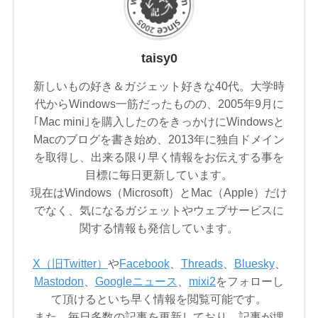
taisy0
新しいもの好き＆ガジェット好きな40代。大学時
代からWindows一筋だったものの、2005年9月に
｢Mac mini｣を購入したのをきっかけにWindowsと
Macのブログを書き始め、2013年に独自ドメイン
を取得し、出来る限り早く情報をお伝えする事を
目標に毎日更新しています。
現在はWindows（Microsoft）とMac（Apple）だけ
でなく、気になるガジェットやウェブサービスに
関する情報も発信しています。
X（旧Twitter）
や
Facebook
、
Threads
、
Bluesky
、
Mastodon
、
Googleニュース
、
mixi2
をフォローし
て頂けるといち早く情報を閲覧可能です。
また、毎日多数の記事を更新しており、記事が埋