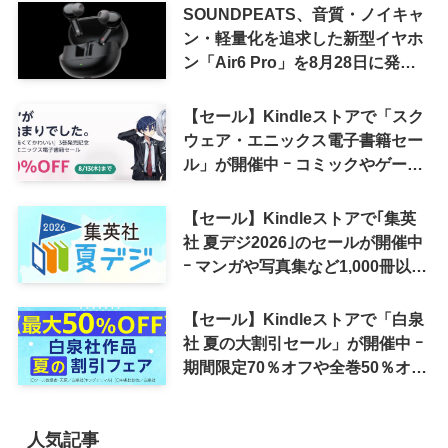
SOUNDPEATS、音質・ノイキャ
ン・軽量化を追求した新型イヤホ
ン「Air6 Pro」を8月28日に発売
へ
【セール】Kindleストアで「スク
ウェア・エニックス電子書籍セー
ル」が開催中 ｰ コミックやゲーム
関連書籍などが最大50％オフに
【セール】Kindleストアで｢集英
社 夏デジ2026｣のセールが開催中
ｰ マンガや写真集など1,000冊以上
が30％ポイント還元に
【セール】Kindleストアで「白泉
社 夏の大割引セール」が開催中 ｰ
期間限定70％オフや全巻50％オフ
など
人気記事