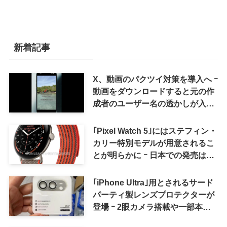
新着記事
X、動画のパクツイ対策を導入へ ｰ
動画をダウンロードすると元の作
成者のユーザー名の透かしが入る
ように
｢Pixel Watch 5｣にはステフィン・
カリー特別モデルが用意されるこ
とが明らかに ｰ 日本での発売は期
待しない方が良さそう
｢iPhone Ultra｣用とされるサード
パーティ製レンズプロテクターが
登場 ｰ 2眼カメラ搭載や一部本体
カラーを示唆