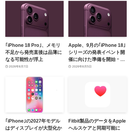
｢iPhone 18 Pro｣、メモリ
Apple、9月の｢iPhone 18｣
不足から発売直後は品薄に
シリーズの発表イベント開
なる可能性が浮上
催に向けた準備を開始 ｰ 9
月8日か9月9日に開催見込
2026年8月7日
2026年8月5日
み
｢iPhone｣の2027年モデル
Fitbit製品のデータをApple
はディスプレイが大型化か
ヘルスケアと同期可能に