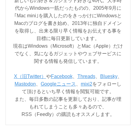
新しいもの好き＆ガジェット好きな40代。大学時
代からWindows一筋だったものの、2005年9月に
｢Mac mini｣を購入したのをきっかけにWindowsと
Macのブログを書き始め、2013年に独自ドメイン
を取得し、出来る限り早く情報をお伝えする事を
目標に毎日更新しています。
現在はWindows（Microsoft）とMac（Apple）だけ
でなく、気になるガジェットやウェブサービスに
関する情報も発信しています。
X（旧Twitter）
や
Facebook
、
Threads
、
Bluesky
、
Mastodon
、
Googleニュース
、
mixi2
をフォローし
て頂けるといち早く情報を閲覧可能です。
また、毎日多数の記事を更新しており、記事が埋
もれてしまうことも多々あるので、
RSS（Feedly）の購読もオススメします。