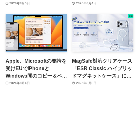
2026年8月5日
2026年8月4日
Apple、Microsoftの要請を
MagSafe対応クリアケース
受けEUでiPhoneと
「ESR Classic ハイブリッ
Windows間のコピー＆ペー
ドマグネットケース」に黄
スト機能を提供へ
ばみへの耐久性を向上させ
2026年8月4日
2026年8月3日
た改良版が登場