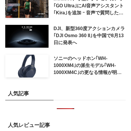
｢GO Ultra｣にAI音声アシスタント
｢Kira｣を追加 ｰ 音声で質問した
り、リアルタイム翻訳などが利用
可能に
DJI、新型360度アクションカメラ
｢DJI Osmo 360 II｣を中国で8月13
日に発表へ
ソニーのヘッドホン｢WH-
1000XM4｣の派生モデル｢WH-
1000XM4C｣の更なる情報が明ら
かに
人気記事
人気レビュー記事