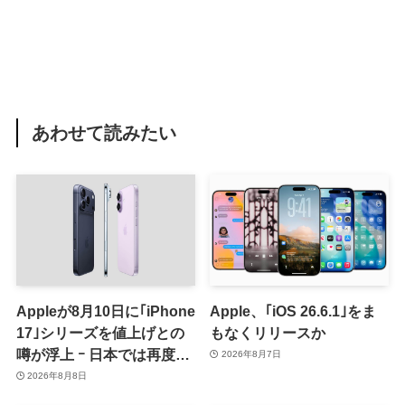
あわせて読みたい
Appleが8月10日に｢iPhone
Apple、｢iOS 26.6.1｣をま
17｣シリーズを値上げとの
もなくリリースか
噂が浮上 ｰ 日本では再度値
2026年8月7日
上げの可能性も?!
2026年8月8日