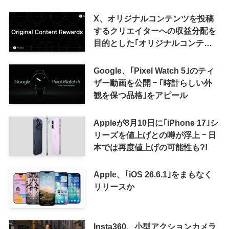
X、オリジナルコンテンツを投稿
するクリエイターへの収益分配を
目的とした｢オリジナルコンテン
ツ報酬プログラム｣を導入へ ｰ 従
来の｢収益分配｣は廃止
Google、｢Pixel Watch 5｣のティ
ザー動画を公開 ｰ ｢時計らしい外
観を保つ品格｣をアピール
Appleが8月10日に｢iPhone 17｣シ
リーズを値上げとの噂が浮上 ｰ 日
本では再度値上げの可能性も?!
Apple、｢iOS 26.6.1｣をまもなく
リリースか
Insta360、小型アクションカメラ