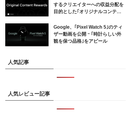
するクリエイターへの収益分配を
目的とした｢オリジナルコンテン
ツ報酬プログラム｣を導入へ ｰ 従
来の｢収益分配｣は廃止
Google、｢Pixel Watch 5｣のティ
ザー動画を公開 ｰ ｢時計らしい外
観を保つ品格｣をアピール
人気記事
人気レビュー記事