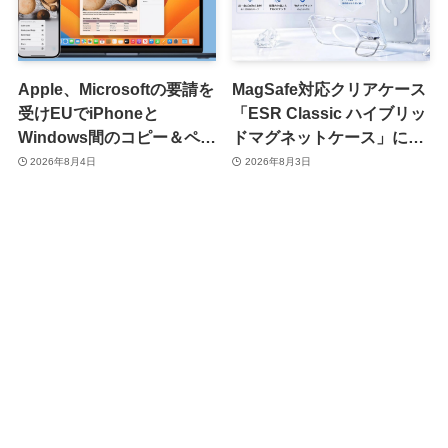
Apple、Microsoftの要請を
MagSafe対応クリアケース
受けEUでiPhoneと
「ESR Classic ハイブリッ
Windows間のコピー＆ペー
ドマグネットケース」に黄
スト機能を提供へ
ばみへの耐久性を向上させ
2026年8月4日
2026年8月3日
た改良版が登場