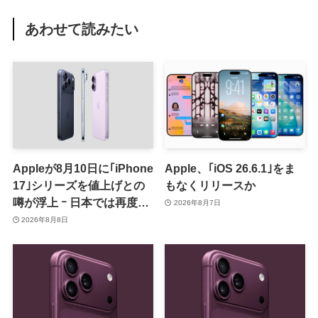
あわせて読みたい
Appleが8月10日に｢iPhone
Apple、｢iOS 26.6.1｣をま
17｣シリーズを値上げとの
もなくリリースか
噂が浮上 ｰ 日本では再度値
2026年8月7日
上げの可能性も?!
2026年8月8日