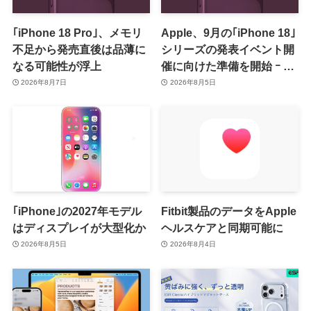
｢iPhone 18 Pro｣、メモリ
Apple、9月の｢iPhone 18｣
不足から発売直後は品薄に
シリーズの発表イベント開
なる可能性が浮上
催に向けた準備を開始 ｰ 9
月8日か9月9日に開催見込
2026年8月7日
2026年8月5日
み
｢iPhone｣の2027年モデル
Fitbit製品のデータをApple
はディスプレイが大型化か
ヘルスケアと同期可能に
2026年8月5日
2026年8月4日