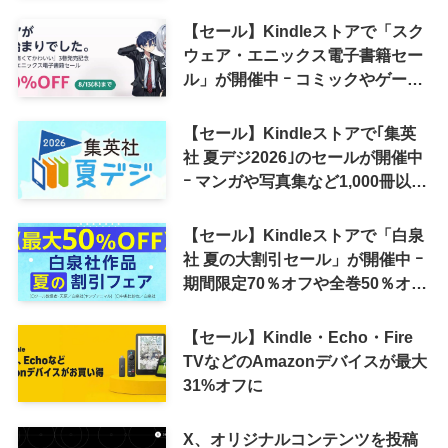
へ
【セール】Kindleストアで「スク
ウェア・エニックス電子書籍セー
ル」が開催中 ｰ コミックやゲーム
関連書籍などが最大50％オフに
【セール】Kindleストアで｢集英
社 夏デジ2026｣のセールが開催中
ｰ マンガや写真集など1,000冊以上
が30％ポイント還元に
【セール】Kindleストアで「白泉
社 夏の大割引セール」が開催中 ｰ
期間限定70％オフや全巻50％オフ
など
【セール】Kindle・Echo・Fire
TVなどのAmazonデバイスが最大
31%オフに
X、オリジナルコンテンツを投稿