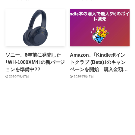
ソニー、6年前に発売した
Amazon、｢Kindleポイン
｢WH-1000XM4｣の新バージ
トクラブ (Beta)｣のキャン
ョンを準備中??
ペーンを開始 ｰ 購入金額に
応じて来月のポイント還元
2026年8月7日
2026年8月7日
率アップ