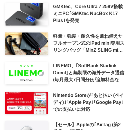
GMKtec、Core Ultra 7 258V搭載
ミニPC｢GMKtec NucBox K17
Plus｣を発売
軽量・強度・耐久性を兼ね備えた
フルオープン式のiPad mini専用ス
リングバッグ「MinZ SLING mini
for iPad mini」発売
LINEMO、｢SoftBank Starlink
Direct｣と無制限の海外データ通信
(毎月最大7日間分)が追加料金なし
で利用可能に
Nintendo Storeが｢あと払い (ペイ
ディ)｣｢Apple Pay｣｢Google Pay｣
での支払いに対応
【セール】Appleの｢AirTag (第2