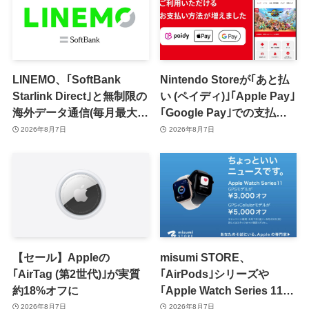
LINEMO、｢SoftBank
Nintendo Storeが｢あと払
Starlink Direct｣と無制限の
い (ペイディ)｣｢Apple Pay｣
海外データ通信(毎月最大7
｢Google Pay｣での支払い
日間分)が追加料金なしで利
に対応
2026年8月7日
2026年8月7日
用可能に
【セール】Appleの
misumi STORE、
｢AirTag (第2世代)｣が実質
｢AirPods｣シリーズや
約18%オフに
｢Apple Watch Series 11｣
のセールを開催中
2026年8月7日
2026年8月7日