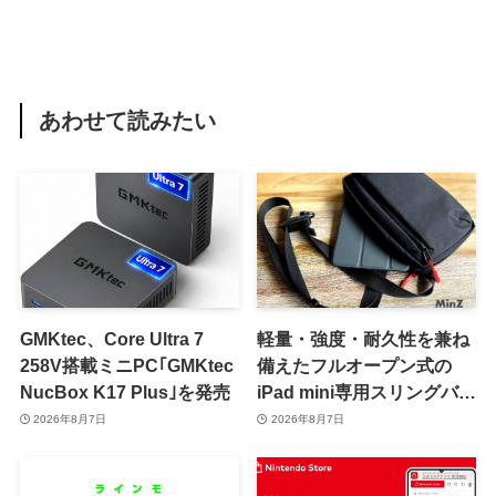
あわせて読みたい
GMKtec、Core Ultra 7
軽量・強度・耐久性を兼ね
258V搭載ミニPC｢GMKtec
備えたフルオープン式の
NucBox K17 Plus｣を発売
iPad mini専用スリングバッ
グ「MinZ SLING mini for
2026年8月7日
2026年8月7日
iPad mini」発売