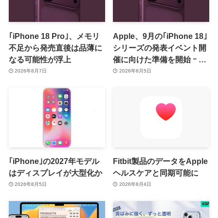
｢iPhone 18 Pro｣、メモリ
Apple、9月の｢iPhone 18｣
不足から発売直後は品薄に
シリーズの発表イベント開
なる可能性が浮上
催に向けた準備を開始 ｰ 9
月8日か9月9日に開催見込
2026年8月7日
2026年8月5日
み
｢iPhone｣の2027年モデル
Fitbit製品のデータをApple
はディスプレイが大型化か
ヘルスケアと同期可能に
2026年8月5日
2026年8月4日