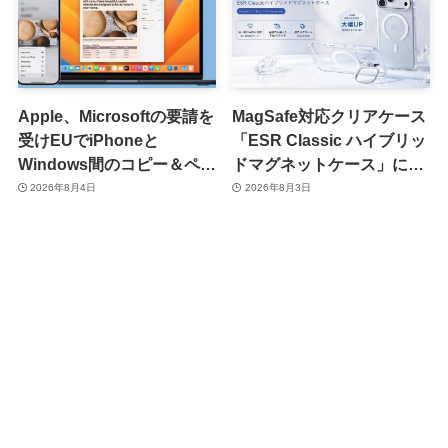
Apple、Microsoftの要請を
MagSafe対応クリアケース
受けEUでiPhoneと
「ESR Classic ハイブリッ
Windows間のコピー＆ペー
ドマグネットケース」に黄
スト機能を提供へ
ばみへの耐久性を向上させ
2026年8月4日
2026年8月3日
た改良版が登場