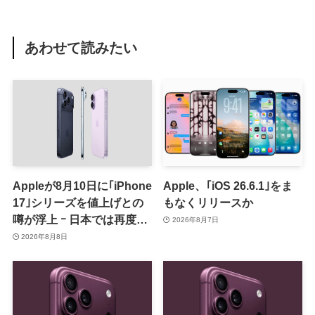
あわせて読みたい
Appleが8月10日に｢iPhone
Apple、｢iOS 26.6.1｣をま
17｣シリーズを値上げとの
もなくリリースか
噂が浮上 ｰ 日本では再度値
2026年8月7日
上げの可能性も?!
2026年8月8日