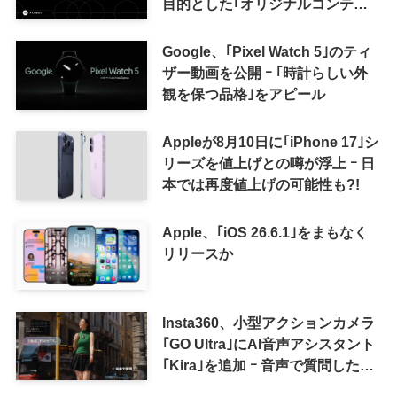
目的とした｢オリジナルコンテン
ツ報酬プログラム｣を導入へ ｰ 従
来の｢収益分配｣は廃止
Google、｢Pixel Watch 5｣のティ
ザー動画を公開 ｰ ｢時計らしい外
観を保つ品格｣をアピール
Appleが8月10日に｢iPhone 17｣シ
リーズを値上げとの噂が浮上 ｰ 日
本では再度値上げの可能性も?!
Apple、｢iOS 26.6.1｣をまもなく
リリースか
Insta360、小型アクションカメラ
｢GO Ultra｣にAI音声アシスタント
｢Kira｣を追加 ｰ 音声で質問した
り、リアルタイム翻訳などが利用