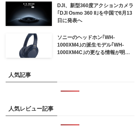
可能に
DJI、新型360度アクションカメラ
｢DJI Osmo 360 II｣を中国で8月13
日に発表へ
ソニーのヘッドホン｢WH-
1000XM4｣の派生モデル｢WH-
1000XM4C｣の更なる情報が明ら
かに
人気記事
人気レビュー記事