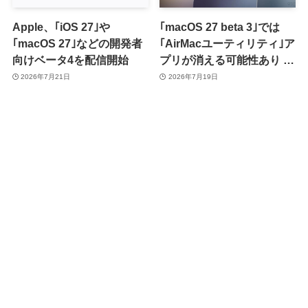
Apple、｢iOS 27｣や
｢macOS 27 beta 3｣では
｢macOS 27｣などの開発者
｢AirMacユーティリティ｣ア
向けベータ4を配信開始
プリが消える可能性あり ｰ
同アプリを使用中のユーザ
2026年7月21日
2026年7月19日
ーはベータ版の利用には注
意が必要