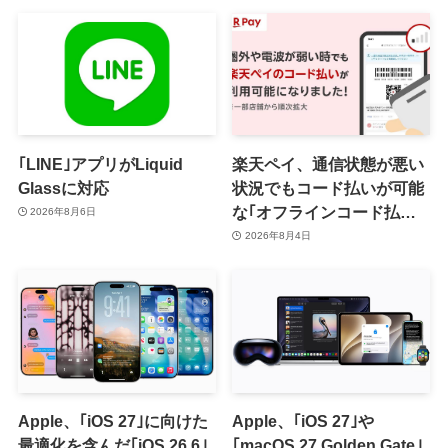
｢LINE｣アプリがLiquid
楽天ペイ、通信状態が悪い
Glassに対応
状況でもコード払いが可能
な｢オフラインコード払い｣
2026年8月6日
を提供開始 ｰ まずはiOS版
2026年8月4日
と一部店舗から
Apple、｢iOS 27｣に向けた
Apple、｢iOS 27｣や
最適化を含んだ｢iOS 26.6｣
｢macOS 27 Golden Gate｣