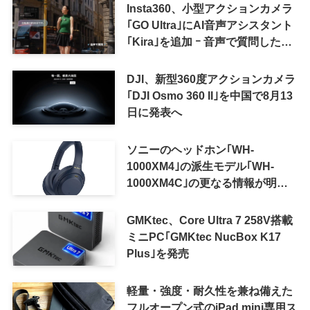
Insta360、小型アクションカメラ
｢GO Ultra｣にAI音声アシスタント
｢Kira｣を追加 ｰ 音声で質問した
り、リアルタイム翻訳などが利用
可能に
DJI、新型360度アクションカメラ
｢DJI Osmo 360 II｣を中国で8月13
日に発表へ
ソニーのヘッドホン｢WH-
1000XM4｣の派生モデル｢WH-
1000XM4C｣の更なる情報が明ら
かに
GMKtec、Core Ultra 7 258V搭載
ミニPC｢GMKtec NucBox K17
Plus｣を発売
軽量・強度・耐久性を兼ね備えた
フルオープン式のiPad mini専用ス