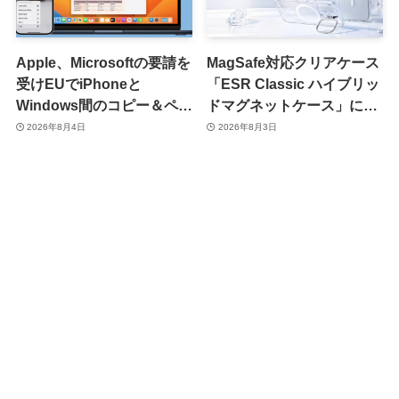
Apple、Microsoftの要請を
MagSafe対応クリアケース
受けEUでiPhoneと
「ESR Classic ハイブリッ
Windows間のコピー＆ペー
ドマグネットケース」に黄
スト機能を提供へ
ばみへの耐久性を向上させ
2026年8月4日
2026年8月3日
た改良版が登場