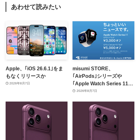
あわせて読みたい
Apple、｢iOS 26.6.1｣をま
misumi STORE、
もなくリリースか
｢AirPods｣シリーズや
｢Apple Watch Series 11｣
2026年8月7日
のセールを開催中
2026年8月7日