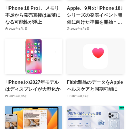
｢iPhone 18 Pro｣、メモリ
Apple、9月の｢iPhone 18｣
不足から発売直後は品薄に
シリーズの発表イベント開
なる可能性が浮上
催に向けた準備を開始 ｰ 9
月8日か9月9日に開催見込
2026年8月7日
2026年8月5日
み
｢iPhone｣の2027年モデル
Fitbit製品のデータをApple
はディスプレイが大型化か
ヘルスケアと同期可能に
2026年8月5日
2026年8月4日