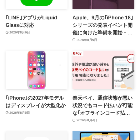
｢LINE｣アプリがLiquid
Apple、9月の｢iPhone 18｣
Glassに対応
シリーズの発表イベント開
催に向けた準備を開始 ｰ 9
2026年8月6日
月8日か9月9日に開催見込
2026年8月5日
み
｢iPhone｣の2027年モデル
楽天ペイ、通信状態が悪い
はディスプレイが大型化か
状況でもコード払いが可能
な｢オフラインコード払い｣
2026年8月5日
を提供開始 ｰ まずはiOS版
2026年8月4日
と一部店舗から