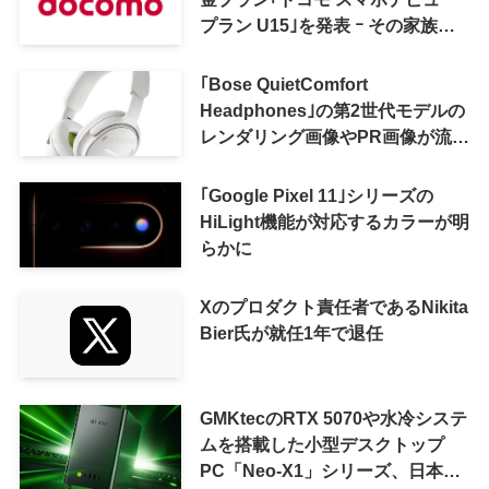
プラン U15｣を発表 ｰ その家族が
おトクになる｢ドコモ 親子割｣も
｢Bose QuietComfort
Headphones｣の第2世代モデルの
レンダリング画像やPR画像が流出
ｰ まもなく発表か
｢Google Pixel 11｣シリーズの
HiLight機能が対応するカラーが明
らかに
Xのプロダクト責任者であるNikita
Bier氏が就任1年で退任
GMKtecのRTX 5070や水冷システ
ムを搭載した小型デスクトップ
PC「Neo-X1」シリーズ、日本で