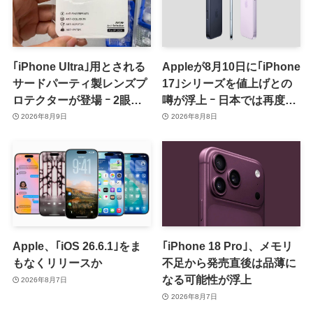
｢iPhone Ultra｣用とされる
Appleが8月10日に｢iPhone
サードパーティ製レンズプ
17｣シリーズを値上げとの
ロテクターが登場 ｰ 2眼カ
噂が浮上 ｰ 日本では再度値
メラ搭載や一部本体カラー
上げの可能性も?!
2026年8月9日
2026年8月8日
を示唆
Apple、｢iOS 26.6.1｣をま
｢iPhone 18 Pro｣、メモリ
もなくリリースか
不足から発売直後は品薄に
なる可能性が浮上
2026年8月7日
2026年8月7日