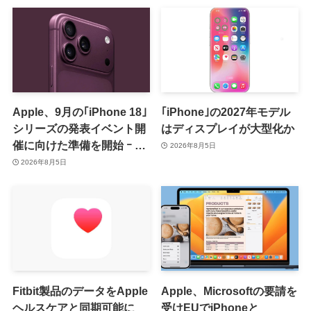
Apple、9月の｢iPhone 18｣
｢iPhone｣の2027年モデル
シリーズの発表イベント開
はディスプレイが大型化か
催に向けた準備を開始 ｰ 9
2026年8月5日
月8日か9月9日に開催見込
2026年8月5日
み
Fitbit製品のデータをApple
Apple、Microsoftの要請を
ヘルスケアと同期可能に
受けEUでiPhoneと