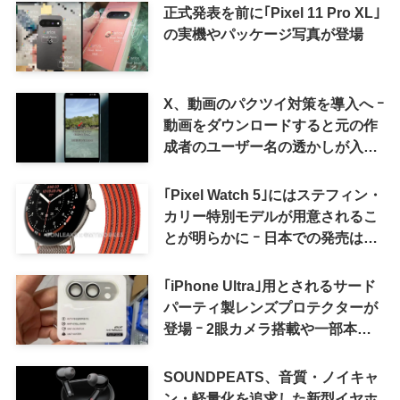
正式発表を前に｢Pixel 11 Pro XL｣
の実機やパッケージ写真が登場
X、動画のパクツイ対策を導入へ ｰ
動画をダウンロードすると元の作
成者のユーザー名の透かしが入る
ように
｢Pixel Watch 5｣にはステフィン・
カリー特別モデルが用意されるこ
とが明らかに ｰ 日本での発売は期
待しない方が良さそう
｢iPhone Ultra｣用とされるサード
パーティ製レンズプロテクターが
登場 ｰ 2眼カメラ搭載や一部本体
カラーを示唆
SOUNDPEATS、音質・ノイキャ
ン・軽量化を追求した新型イヤホ