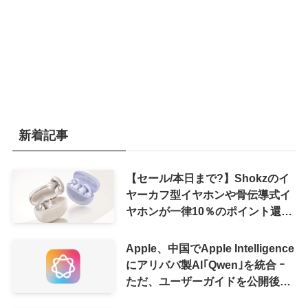
新着記事
【セール/本日まで?】Shokzのイ
ヤーカフ型イヤホンや骨伝導式イ
ヤホンが一律10％のポイント還元
に
Apple、中国でApple Intelligence
にアリババ製AI｢Qwen｣を統合 ｰ
ただ、ユーザーガイドを公開後に
削除