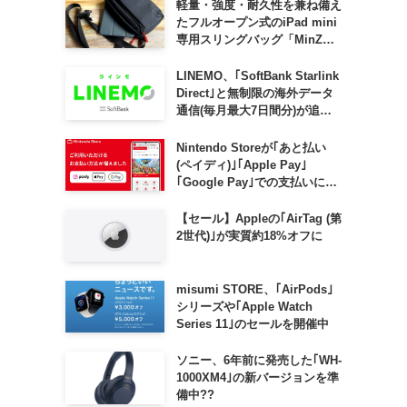
軽量・強度・耐久性を兼ね備え
たフルオープン式のiPad mini
専用スリングバッグ「MinZ
SLING mini for iPad mini」
発売
LINEMO、｢SoftBank Starlink
Direct｣と無制限の海外データ
通信(毎月最大7日間分)が追加
料金なしで利用可能に
Nintendo Storeが｢あと払い
(ペイディ)｣｢Apple Pay｣
｢Google Pay｣での支払いに対
応
【セール】Appleの｢AirTag (第
2世代)｣が実質約18%オフに
misumi STORE、｢AirPods｣
シリーズや｢Apple Watch
Series 11｣のセールを開催中
ソニー、6年前に発売した｢WH-
1000XM4｣の新バージョンを準
備中??