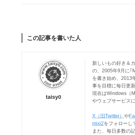
この記事を書いた人
新しいもの好き＆ガ
の、2005年9月に｢
を書き始め、201
事を目標に毎日更
現在はWindows（
taisy0
やウェブサービス
X（旧Twitter）
や
Fa
mixi2
をフォローし
また、毎日多数の