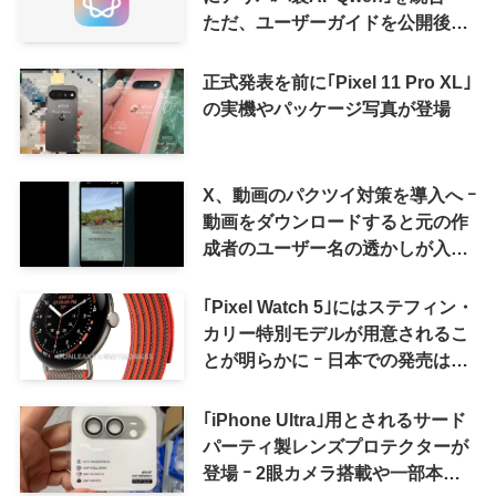
ただ、ユーザーガイドを公開後に
削除
正式発表を前に｢Pixel 11 Pro XL｣
の実機やパッケージ写真が登場
X、動画のパクツイ対策を導入へ ｰ
動画をダウンロードすると元の作
成者のユーザー名の透かしが入る
ように
｢Pixel Watch 5｣にはステフィン・
カリー特別モデルが用意されるこ
とが明らかに ｰ 日本での発売は期
待しない方が良さそう
｢iPhone Ultra｣用とされるサード
パーティ製レンズプロテクターが
登場 ｰ 2眼カメラ搭載や一部本体