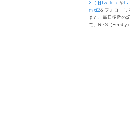
X（旧Twitter）
や
Fa
mixi2
をフォローし
また、毎日多数の
で、RSS（Feed