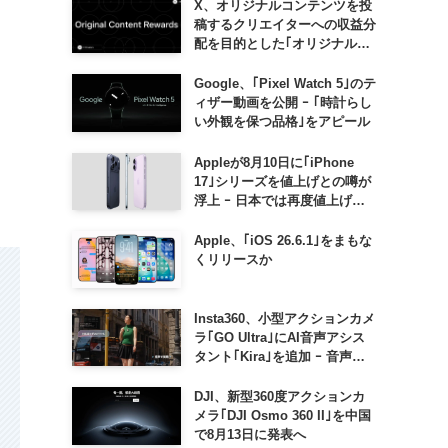
X、オリジナルコンテンツを投
稿するクリエイターへの収益分
配を目的とした｢オリジナルコ
ンテンツ報酬プログラム｣を導
入へ ｰ 従来の｢収益分配｣は廃
Google、｢Pixel Watch 5｣のテ
止
ィザー動画を公開 ｰ ｢時計らし
い外観を保つ品格｣をアピール
Appleが8月10日に｢iPhone
17｣シリーズを値上げとの噂が
浮上 ｰ 日本では再度値上げの
可能性も?!
Apple、｢iOS 26.6.1｣をまもな
くリリースか
Insta360、小型アクションカメ
ラ｢GO Ultra｣にAI音声アシス
タント｢Kira｣を追加 ｰ 音声で
質問したり、リアルタイム翻訳
などが利用可能に
DJI、新型360度アクションカ
メラ｢DJI Osmo 360 II｣を中国
で8月13日に発表へ