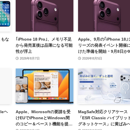
をまもな
｢iPhone 18 Pro｣、メモリ不足
Apple、9月の｢iPhone 18｣
から発売直後は品薄になる可能
リーズの発表イベント開催
性が浮上
けた準備を開始 ｰ 9月8日か
9日に開催見込み
2026年8月7日
2026年8月5日
leヘ
Apple、Microsoftの要請を受
MagSafe対応クリアケース
けEUでiPhoneとWindows間
「ESR Classic ハイブリッ
のコピー＆ペースト機能を提供
グネットケース」に黄ばみ
へ
耐久性を向上させた改良版