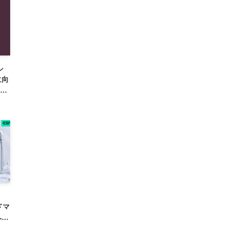
シ
に向
9月
ドマ
への
が登